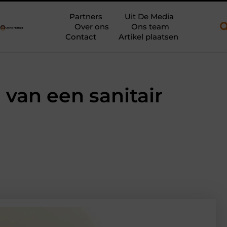
 open aanhanger en een plateauwagen
Bouwfolie als stille krac
Partners
Uit De Media
Over ons
Ons team
Contact
Artikel plaatsen
 van een sanitair