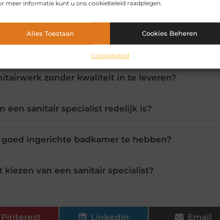
r meer informatie kunt u ons cookiebeleid raadplegen.
Alles Toestaan
Cookies Beheren
are sanitair specialist in Zaanstad hebben?
Cookiebeleid
itairwerk zonder kwaliteit in te leveren?
 een sanitair specialist redelijk is?
n goed ingerichte badkamer te hebben?
 kiezen van een sanitair specialist?
Pinterest
LinkedIn
Email