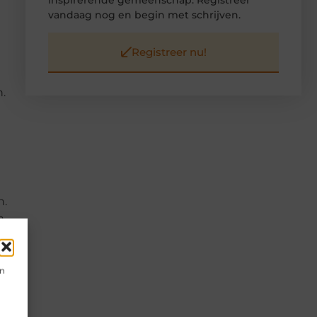
vandaag nog en begin met schrijven.
Registreer nu!
.
n.
n
en