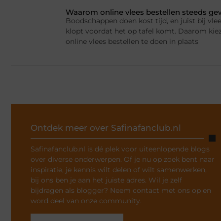
Waarom online vlees bestellen steeds g
Boodschappen doen kost tijd, en juist bij vlee
klopt voordat het op tafel komt. Daarom ki
online vlees bestellen te doen in plaats
Ontdek meer over Safinafanclub.nl
Safinafanclub.nl is dé plek voor uiteenlopende blogs
over diverse onderwerpen. Of je nu op zoek bent naar
inspiratie, je kennis wilt delen of wilt samenwerken,
bij ons ben je aan het juiste adres. Wil je zelf
bijdragen als blogger? Neem contact met ons op en
word deel van onze community.