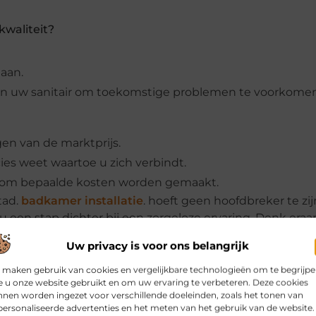
kwaliteit?
aan.
n uw sanitair om toekomstige problemen te voorkomen
en van de marktprijs.
cies weet waartoe u zich verbindt.
arom bepaalde kosten worden gemaakt.
tad.
badkamer installatie
. hoeft geen hoofdbreker te zij
 een stap dichter bij een zorgeloze ervaring. Denk eraa
e installatie, maar ook dat uw sanitair zo lang mogelijk
Uw privacy is voor ons belangrijk
 maken gebruik van cookies en vergelijkbare technologieën om te begrijp
 u onze website gebruikt en om uw ervaring te verbeteren. Deze cookies
nen worden ingezet voor verschillende doeleinden, zoals het tonen van
ersonaliseerde advertenties en het meten van het gebruik van de website.