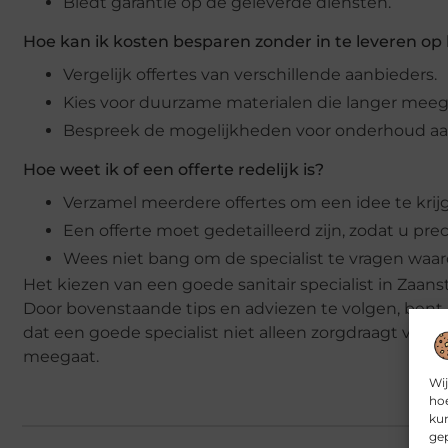
Biedt garantie op de geleverde diensten.
Hoe kan ik kosten besparen zonder in te leveren op 
Vergelijk offertes van verschillende aanbieders.
Kies voor duurzame materialen die langer meeg
Bespreek de mogelijkheden voor onderhoud aa
Hoe weet ik of een offerte redelijk is?
Verzamel meerdere offertes om een idee te krijg
Een offerte moet gedetailleerd zijn, zodat u pre
Wees niet bang om de specialist te vragen wa
Het kiezen van een goede sanitair specialist in Zaans
Door bovenstaande tips en adviezen te volgen, bent u
dat een goede specialist niet alleen zorgdraagt voor d
meegaat.
Wij
hoe
kun
gep