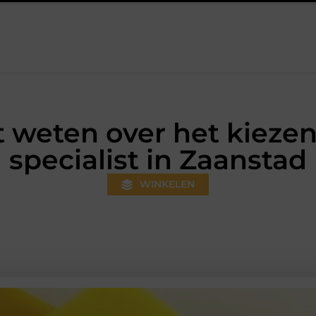
s gewoner wordt
Aanhanger huren bij JobCar: kies tussen een
 weten over het kiezen
specialist in Zaanstad
WINKELEN