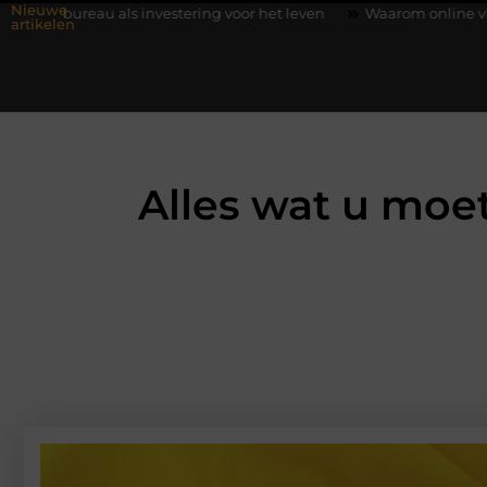
Nieuwe
investering voor het leven
Waarom online vlees bestellen steed
artikelen
Alles wat u moet