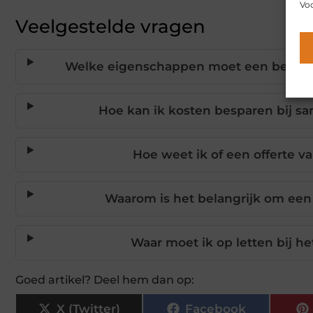
Voo
Veelgestelde vragen
Welke eigenschappen moet een betrouwb
Hoe kan ik kosten besparen bij san
Hoe weet ik of een offerte van
Waarom is het belangrijk om ee
Waar moet ik op letten bij het
Goed artikel? Deel hem dan op:
X (Twitter)
Facebook