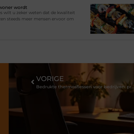
ewoner wordt
s wilt u zeker weten dat de kwaliteit
ezen steeds meer mensen ervoor om
VORIGE
Bedrukte thermosflessen voor bedrijven: praktische en duurzame gesc