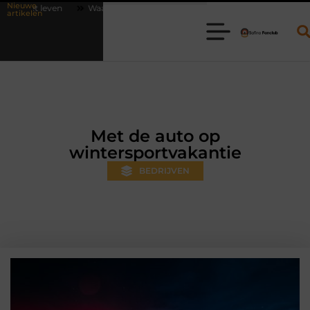
Nieuwe
arom online vlees bestellen steeds gewoner wordt
Aanhanger huren 
artikelen
Met de auto op
wintersportvakantie
BEDRIJVEN