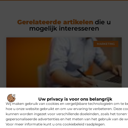
Gerelateerde artikelen
die u
mogelijk interesseren
MARKETING
Hoe u een webshop laat bouwen die klaar is voor
Uw privacy is voor ons belangrijk
internationale verkoop
Wij maken gebruik van cookies en vergelijkbare technologieën om te b
hoe u onze website gebruikt en om uw ervaring te verbeteren. Deze co
kunnen worden ingezet voor verschillende doeleinden, zoals het tonen
gepersonaliseerde advertenties en het meten van het gebruik van de we
WONINGEN
Voor meer informatie kunt u ons cookiebeleid raadplegen.