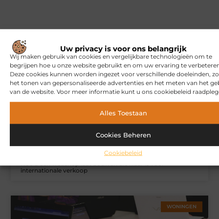
Gerelateerde artikelen
die u
mogelijk interesseren
Uw privacy is voor ons belangrijk
Wij maken gebruik van cookies en vergelijkbare technologieën om te
begrijpen hoe u onze website gebruikt en om uw ervaring te verbeteren
MARKETING
Deze cookies kunnen worden ingezet voor verschillende doeleinden, zo
het tonen van gepersonaliseerde advertenties en het meten van het ge
van de website. Voor meer informatie kunt u ons cookiebeleid raadpleg
Alles Toestaan
Cookies Beheren
Cookiebeleid
Hoe u een webshop laat bouwen die klaar is voor
internationale verkoop
WONINGEN