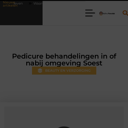
Nieuwe
aarom online vlees bestellen steeds gewoner wordt
Aanhanger huren
artikelen
Pedicure behandelingen in of
nabij omgeving Soest
BEAUTY EN VERZORGING