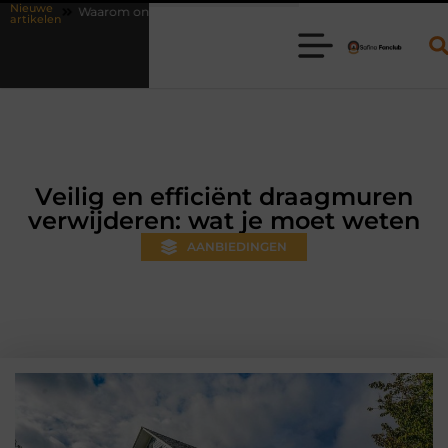
Nieuwe
ne vlees bestellen steeds gewoner wordt
Aanhanger huren bij JobCa
artikelen
Veilig en efficiënt draagmuren
verwijderen: wat je moet weten
AANBIEDINGEN