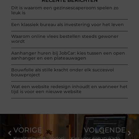
RECENTE BERICHTEN
Dit is waarom een gezinsescaperoom spelen zo
leuk is
Een klassiek bureau als investering voor het leven
Waarom online vlees bestellen steeds gewoner
wordt
Aanhanger huren bij JobCar: kies tussen een open
aanhanger en een plateauwagen
Bouwfolie als stille kracht onder elk succesvol
bouwproject
Wat een website redesign inhoudt en wanneer het
tijd is voor een nieuwe website
VORIGE
VOLGENDE
Kwalitatieve microdosing bij een gespecialiseerde shop in Amsterdam
Kies voor een stukadoor in Alphen aan den Rijn met lokale expertise