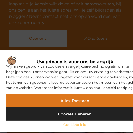
inspiratie, je kennis wilt delen of wilt samenwerken, bij
ons ben je aan het juiste adres. Wil je zelf bijdragen als
blogger? Neem contact met ons op en word deel van
onze community.
Over ons
Ons team
Uw privacy is voor ons belangrijk
Wij maken gebruik van cookies en vergelijkbare technologieën om te
begrijpen hoe u onze website gebruikt en om uw ervaring te verbeteren
Gerelateerde artikelen
die u
Deze cookies kunnen worden ingezet voor verschillende doeleinden, zo
het tonen van gepersonaliseerde advertenties en het meten van het ge
mogelijk interesseren
van de website. Voor meer informatie kunt u ons cookiebeleid raadpleg
Alles Toestaan
MARKETING
Cookies Beheren
Cookiebeleid