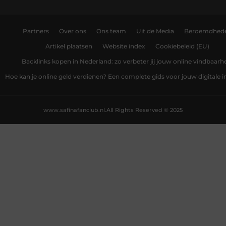
Partners
Over ons
Ons team
Uit de Media
Beroemdhed
Artikel plaatsen
Website index
Cookiebeleid (EU)
Backlinks kopen in Nederland: zo verbeter jij jouw online vindbaarh
Hoe kan je online geld verdienen? Een complete gids voor jouw digitale
www.safinafanclub.nl.
All Rights Reserved © 2025