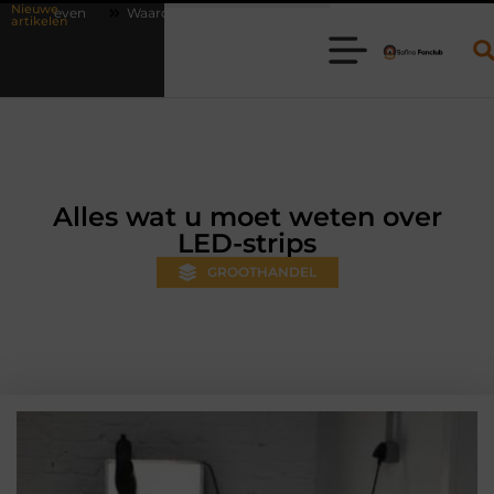
Nieuwe
rom online vlees bestellen steeds gewoner wordt
Aanhanger huren b
artikelen
Alles wat u moet weten over
LED-strips
GROOTHANDEL