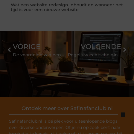
Wat een website redesign inhoudt en wanneer het
tijd is voor een nieuwe website
VORIGE
VOLGENDE
De voordelen van een badlift
Regel uw echtscheiding vlot met de hulp van een betrouwbare mediator
Ontdek meer over Safinafanclub.nl
Safinafanclub.nl is dé plek voor uiteenlopende blogs
over diverse onderwerpen. Of je nu op zoek bent naar
inspiratie, je kennis wilt delen of wilt samenwerken, bij