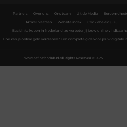
Partners
Over ons
Ons team
Uit de Media
Beroemdhed
Artikel plaatsen
Website index
Cookiebeleid (EU)
Backlinks kopen in Nederland: zo verbeter jij jouw online vindbaarh
Hoe kan je online geld verdienen? Een complete gids voor jouw digitale
www.safinafanclub.nl.
All Rights Reserved © 2025