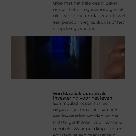
uitje met het hele gezin. Zeker
omdat het er tegenwoordig vaak
niet van komt, omdat er altijd wel
één persoon weg is, druk is of het
simpelweg even niet
Een klassiek bureau als
investering voor het leven
Een meubel kopen kan een
uitgave zijn, maar het kan ook
een investering worden, en dat
laatste geldt zeker voor klassieke
meubels. Waar goedkope kasten
en tafels na een paar jaar hun