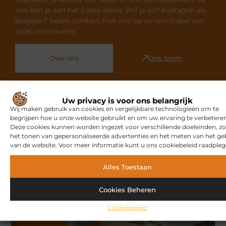
ons ben je aan het juiste adres. Wil je zelf bijdragen als
blogger? Neem contact met ons op en word deel van
onze community.
Over ons
Ons team
Uw privacy is voor ons belangrijk
Wij maken gebruik van cookies en vergelijkbare technologieën om te
begrijpen hoe u onze website gebruikt en om uw ervaring te verbeteren
Gerelateerde artikelen
die u
Deze cookies kunnen worden ingezet voor verschillende doeleinden, zo
mogelijk interesseren
het tonen van gepersonaliseerde advertenties en het meten van het ge
van de website. Voor meer informatie kunt u ons cookiebeleid raadpleg
MARKETING
Alles Toestaan
Cookies Beheren
Cookiebeleid