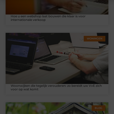
Hoe u een webshop laat bouwen die klaar is voor
internationale verkoop
WONINGEN
Woonwijken die tegelijk verouderen: zo bereidt uw VvE zich
voor op wat komt
BLOG