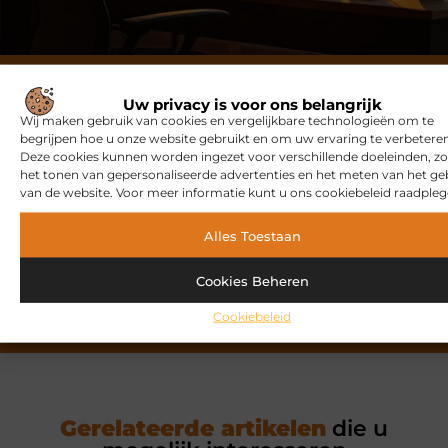
Ontdek meer over Safinafanclub.nl
Uw privacy is voor ons belangrijk
Wij maken gebruik van cookies en vergelijkbare technologieën om te
Safinafanclub.nl is dé plek voor uiteenlopende blogs
begrijpen hoe u onze website gebruikt en om uw ervaring te verbeteren
over diverse onderwerpen. Of je nu op zoek bent naar
Deze cookies kunnen worden ingezet voor verschillende doeleinden, zo
het tonen van gepersonaliseerde advertenties en het meten van het ge
inspiratie, je kennis wilt delen of wilt samenwerken, bij
van de website. Voor meer informatie kunt u ons cookiebeleid raadpleg
ons ben je aan het juiste adres. Wil je zelf bijdragen als
blogger? Neem contact met ons op en word deel van
Alles Toestaan
onze community.
Cookies Beheren
Over ons
Ons team
Cookiebeleid
Gerelateerde artikelen
die u