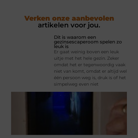
Verken onze aanbevolen
artikelen voor jou.
Dit is waarom een
gezinsescaperoom spelen zo
leuk is
Er gaat weinig boven een leuk
uitje met het hele gezin. Zeker
omdat het er tegenwoordig vaak
niet van komt, omdat er altijd wel
één persoon weg is, druk is of het
simpelweg even niet