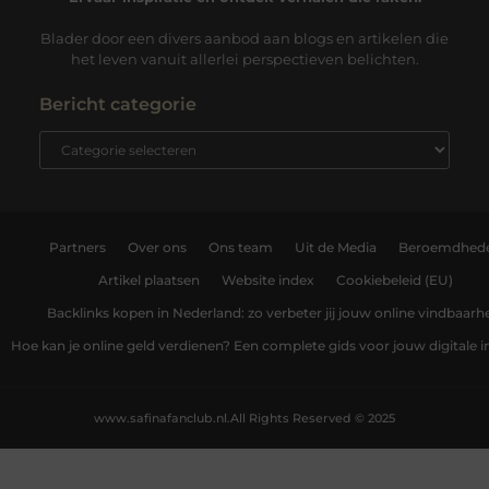
Blader door een divers aanbod aan blogs en artikelen die
het leven vanuit allerlei perspectieven belichten.
Bericht categorie
Partners
Over ons
Ons team
Uit de Media
Beroemdhed
Artikel plaatsen
Website index
Cookiebeleid (EU)
Backlinks kopen in Nederland: zo verbeter jij jouw online vindbaarh
Hoe kan je online geld verdienen? Een complete gids voor jouw digitale
www.safinafanclub.nl.
All Rights Reserved © 2025