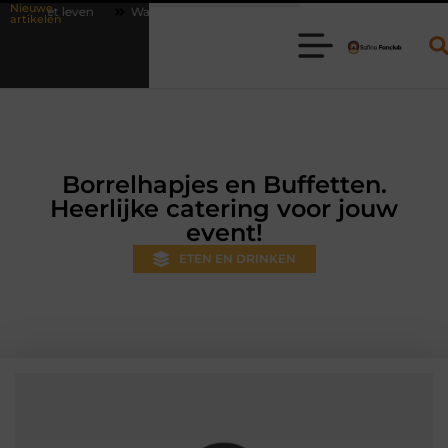
Nieuwe
Waarom online vlees bestellen steeds gewoner wordt
Aanhanger hure
artikelen
Borrelhapjes en Buffetten.
Heerlijke catering voor jouw
event!
ETEN EN DRINKEN