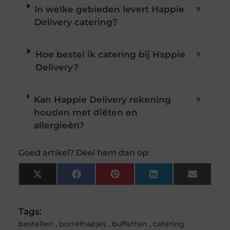
In welke gebieden levert Happie
▼
Delivery catering?
Hoe bestel ik catering bij Happie
▼
Delivery?
Kan Happie Delivery rekening
▼
houden met diëten en
allergieën?
Goed artikel? Deel hem dan op:
X
Facebook
Pinterest
LinkedIn
Email
(Twitter)
Tags:
bestellen
,
borrelhapjes
,
buffetten
,
catering