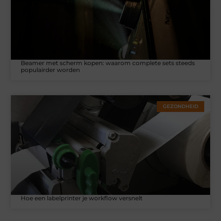
Beamer met scherm kopen: waarom complete sets steeds
populairder worden
GEZONDHEID
Hoe een labelprinter je workflow versnelt