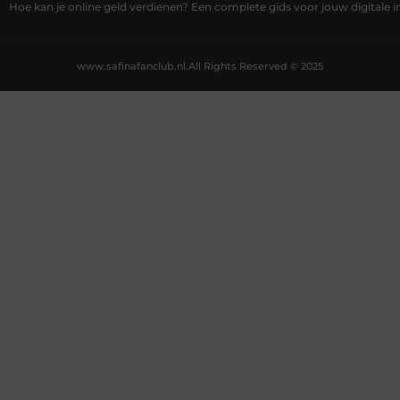
Hoe kan je online geld verdienen? Een complete gids voor jouw digitale
www.safinafanclub.nl.
All Rights Reserved © 2025