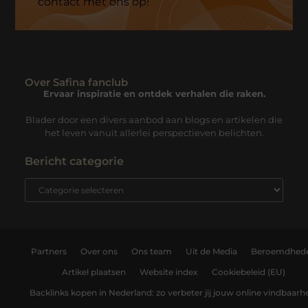
contact met ons op!
Over Safina fanclub
Ervaar inspiratie en ontdek verhalen die raken.
Blader door een divers aanbod aan blogs en artikelen die
het leven vanuit allerlei perspectieven belichten.
Bericht categorie
Partners
Over ons
Ons team
Uit de Media
Beroemdhed
Artikel plaatsen
Website index
Cookiebeleid (EU)
Backlinks kopen in Nederland: zo verbeter jij jouw online vindbaarh