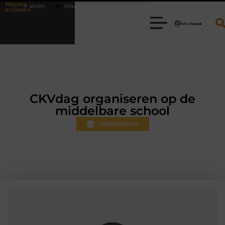
Nieuwe
Waarom online vlees bestellen steeds gewoner wordt
Aanhanger hure
artikelen
CKVdag organiseren op de
middelbare school
ONDERWIJS