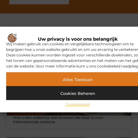
Gerelateerde artikelen
die u
Uw privacy is voor ons belangrijk
mogelijk interesseren
Wij maken gebruik van cookies en vergelijkbare technologieën om te
begrijpen hoe u onze website gebruikt en om uw ervaring te verbeteren
Deze cookies kunnen worden ingezet voor verschillende doeleinden, zo
het tonen van gepersonaliseerde advertenties en het meten van het ge
MARKETING
van de website. Voor meer informatie kunt u ons cookiebeleid raadpleg
Alles Toestaan
Cookies Beheren
Cookiebeleid
Hoe u een webshop laat bouwen die klaar is voor
internationale verkoop