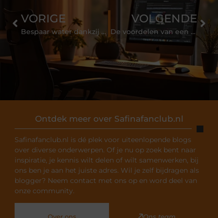
VORIGE
VOLGENDE
Bespaar water dankzij deze zuinige douchekop
De voordelen van een online muziekschool: pianolessen volgen vanuit je eigen woonkamer
Ontdek meer over Safinafanclub.nl
Safinafanclub.nl is dé plek voor uiteenlopende blogs
over diverse onderwerpen. Of je nu op zoek bent naar
inspiratie, je kennis wilt delen of wilt samenwerken, bij
ons ben je aan het juiste adres. Wil je zelf bijdragen als
blogger? Neem contact met ons op en word deel van
onze community.
Over ons
Ons team