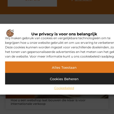
Gerelateerde artikelen
die u
Uw privacy is voor ons belangrijk
mogelijk interesseren
Wij maken gebruik van cookies en vergelijkbare technologieën om te
begrijpen hoe u onze website gebruikt en om uw ervaring te verbeteren
Deze cookies kunnen worden ingezet voor verschillende doeleinden, zo
het tonen van gepersonaliseerde advertenties en het meten van het ge
MARKETING
van de website. Voor meer informatie kunt u ons cookiebeleid raadpleg
Alles Toestaan
Cookies Beheren
Cookiebeleid
Hoe u een webshop laat bouwen die klaar is voor
internationale verkoop