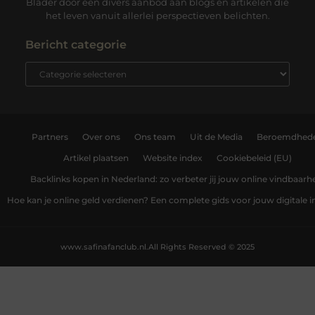
Blader door een divers aanbod aan blogs en artikelen die
het leven vanuit allerlei perspectieven belichten.
Bericht categorie
Partners
Over ons
Ons team
Uit de Media
Beroemdhed
Artikel plaatsen
Website index
Cookiebeleid (EU)
Backlinks kopen in Nederland: zo verbeter jij jouw online vindbaarh
Hoe kan je online geld verdienen? Een complete gids voor jouw digitale
www.safinafanclub.nl.
All Rights Reserved © 2025