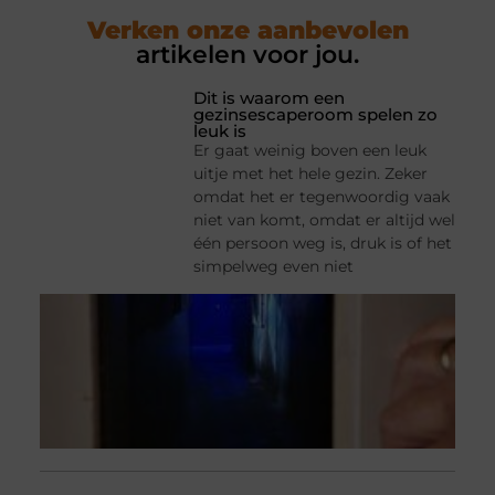
Verken onze aanbevolen
artikelen voor jou.
Dit is waarom een
gezinsescaperoom spelen zo
leuk is
Er gaat weinig boven een leuk
uitje met het hele gezin. Zeker
omdat het er tegenwoordig vaak
niet van komt, omdat er altijd wel
één persoon weg is, druk is of het
simpelweg even niet