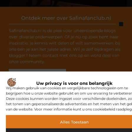
Ontdek meer over Safinafanclub.nl
Safinafanclub.nl is dé plek voor uiteenlopende blogs
over diverse onderwerpen. Of je nu op zoek bent naar
inspiratie, je kennis wilt delen of wilt samenwerken, bij
ons ben je aan het juiste adres. Wil je zelf bijdragen als
blogger? Neem contact met ons op en word deel van
onze community.
Over ons
Ons team
Uw privacy is voor ons belangrijk
Wij maken gebruik van cookies en vergelijkbare technologieën om te
begrijpen hoe u onze website gebruikt en om uw ervaring te verbeteren
Deze cookies kunnen worden ingezet voor verschillende doeleinden, zo
het tonen van gepersonaliseerde advertenties en het meten van het ge
van de website. Voor meer informatie kunt u ons cookiebeleid raadpleg
Gerelateerde artikelen
die u
mogelijk interesseren
Alles Toestaan