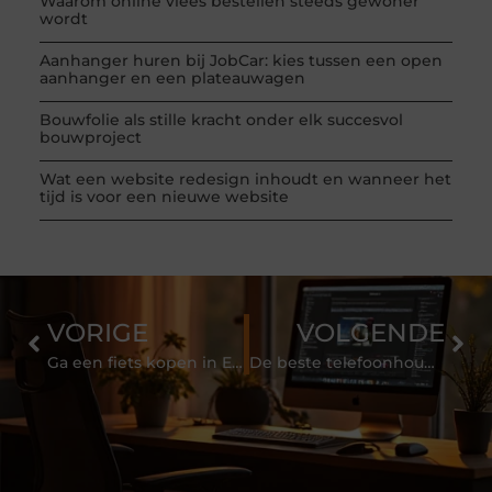
Waarom online vlees bestellen steeds gewoner
wordt
Aanhanger huren bij JobCar: kies tussen een open
aanhanger en een plateauwagen
Bouwfolie als stille kracht onder elk succesvol
bouwproject
Wat een website redesign inhoudt en wanneer het
tijd is voor een nieuwe website
VORIGE
VOLGENDE
Ga een fiets kopen in Enschede en trek er op uit
De beste telefoonhouder voor het sporten vind je hier