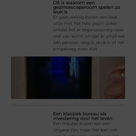
Dit is waarom een
gezinsescaperoom spelen zo
leuk is
Er gaat weinig boven een leuk
uitje met het hele gezin. Zeker
omdat het er tegenwoordig vaak
niet van komt, omdat er altijd wel
één persoon weg is, druk is of het
simpelweg even niet
Een klassiek bureau als
investering voor het leven
Een meubel kopen kan een
uitgave zijn, maar het kan ook