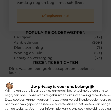
vandaag nog en begin met schrijven.
Registreer nu!
POPULAIRE ONDERWERPEN
Bedrijven
(303 )
Aanbiedingen
(209 )
Dienstverlening
(71 )
Woning en Tuin
(69 )
Beauty en verzorging
(37 )
RECENTE BERICHTEN
Dit is waarom een gezinsescaperoom spelen zo
leuk is
Een klassiek bureau als investering voor het leven
Uw privacy is voor ons belangrijk
Wij maken gebruik van cookies en vergelijkbare technologieën om te
Waarom online vlees bestellen steeds gewoner
begrijpen hoe u onze website gebruikt en om uw ervaring te verbeteren
wordt
Deze cookies kunnen worden ingezet voor verschillende doeleinden, zo
het tonen van gepersonaliseerde advertenties en het meten van het ge
Aanhanger huren bij JobCar: kies tussen een open
van de website. Voor meer informatie kunt u ons cookiebeleid raadpleg
aanhanger en een plateauwagen