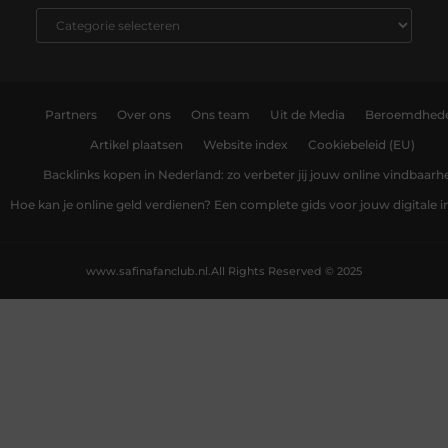
Partners
Over ons
Ons team
Uit de Media
Beroemdhed
Artikel plaatsen
Website index
Cookiebeleid (EU)
Backlinks kopen in Nederland: zo verbeter jij jouw online vindbaarh
Hoe kan je online geld verdienen? Een complete gids voor jouw digitale
www.safinafanclub.nl.
All Rights Reserved © 2025