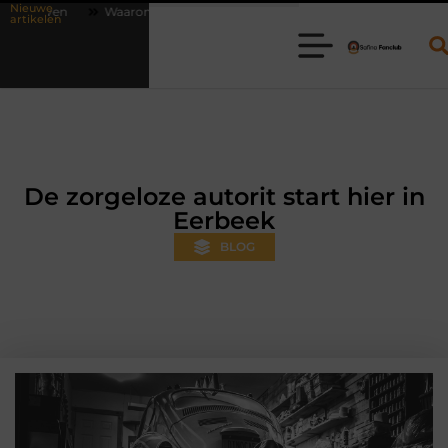
Nieuwe
online vlees bestellen steeds gewoner wordt
Aanhanger huren bij J
artikelen
De zorgeloze autorit start hier in
Eerbeek
BLOG