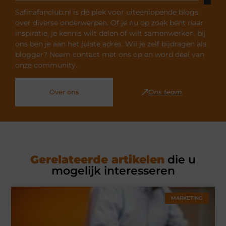
Safinafanclub.nl is dé plek voor uiteenlopende blogs
over diverse onderwerpen. Of je nu op zoek bent naar
inspiratie, je kennis wilt delen of wilt samenwerken, bij
ons ben je aan het juiste adres. Wil je zelf bijdragen als
blogger? Neem contact met ons op en word deel van
onze community.
Over ons
Ons team
Gerelateerde artikelen
die u
mogelijk interesseren
MARKETING