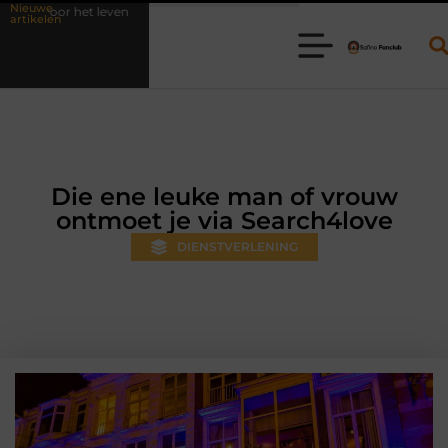
Nieuwe
Waarom online vlees bestellen steeds gewoner wordt
Aanhanger 
artikelen
Die ene leuke man of vrouw
ontmoet je via Search4love
DIENSTVERLENING