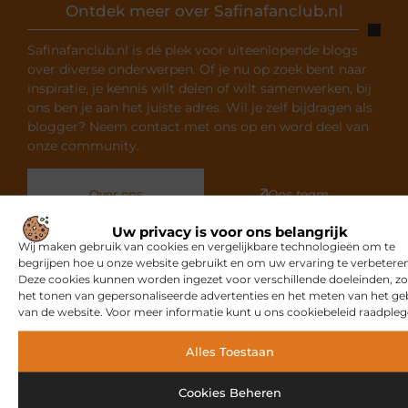
Ontdek meer over Safinafanclub.nl
Safinafanclub.nl is dé plek voor uiteenlopende blogs
over diverse onderwerpen. Of je nu op zoek bent naar
inspiratie, je kennis wilt delen of wilt samenwerken, bij
ons ben je aan het juiste adres. Wil je zelf bijdragen als
blogger? Neem contact met ons op en word deel van
onze community.
Over ons
Ons team
Uw privacy is voor ons belangrijk
Wij maken gebruik van cookies en vergelijkbare technologieën om te
begrijpen hoe u onze website gebruikt en om uw ervaring te verbeteren
Deze cookies kunnen worden ingezet voor verschillende doeleinden, zo
het tonen van gepersonaliseerde advertenties en het meten van het ge
Gerelateerde artikelen
die u
van de website. Voor meer informatie kunt u ons cookiebeleid raadpleg
mogelijk interesseren
Alles Toestaan
MARKETING
Cookies Beheren