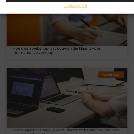
Cookiebeleid
Hoe u een webshop laat bouwen die klaar is voor
internationale verkoop
WONINGEN
Woonwijken die tegelijk verouderen: zo bereidt uw VvE zich