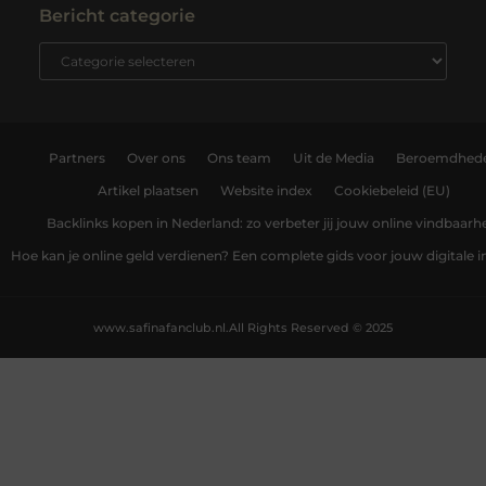
Bericht categorie
Partners
Over ons
Ons team
Uit de Media
Beroemdhed
Artikel plaatsen
Website index
Cookiebeleid (EU)
Backlinks kopen in Nederland: zo verbeter jij jouw online vindbaarh
Hoe kan je online geld verdienen? Een complete gids voor jouw digitale
www.safinafanclub.nl.
All Rights Reserved © 2025