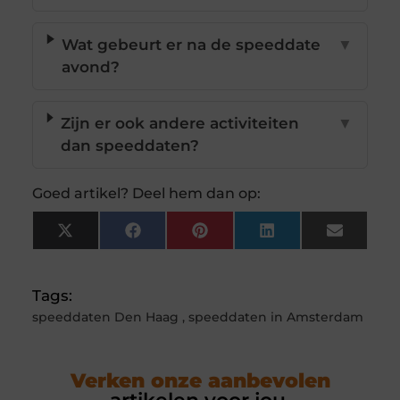
Wat gebeurt er na de speeddate
▼
avond?
Zijn er ook andere activiteiten
▼
dan speeddaten?
Goed artikel? Deel hem dan op:
X
Facebook
Pinterest
LinkedIn
Email
(Twitter)
Tags:
speeddaten Den Haag
,
speeddaten in Amsterdam
Verken onze aanbevolen