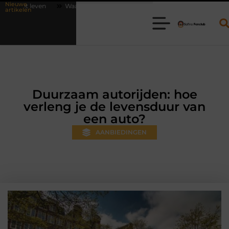
Nieuwe
Waarom online vlees bestellen steeds gewoner wordt
Aanhanger hu
artikelen
Duurzaam autorijden: hoe
verleng je de levensduur van
een auto?
AANBIEDINGEN