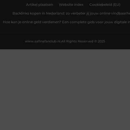
Artikel plaatsen
Website index
Cookiebeleid (EU)
Backlinks kopen in Nederland: zo verbeter jij jouw online vindbaarh
Hoe kan je online geld verdienen? Een complete gids voor jouw digitale
www.safinafanclub.nl.
All Rights Reserved © 2025