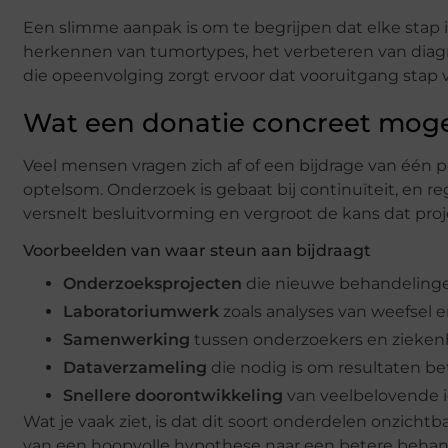
Een slimme aanpak is om te begrijpen dat elke stap 
herkennen van tumortypes, het verbeteren van diag
die opeenvolging zorgt ervoor dat vooruitgang stap vo
Wat een donatie concreet moge
Veel mensen vragen zich af of een bijdrage van één p
optelsom. Onderzoek is gebaat bij continuïteit, en 
versnelt besluitvorming en vergroot de kans dat proje
Voorbeelden van waar steun aan bijdraagt
Onderzoeksprojecten
die nieuwe behandeling
Laboratoriumwerk
zoals analyses van weefsel 
Samenwerking
tussen onderzoekers en zieken
Dataverzameling
die nodig is om resultaten 
Snellere doorontwikkeling
van veelbelovende i
Wat je vaak ziet, is dat dit soort onderdelen onzichtba
van een hoopvolle hypothese naar een betere behan