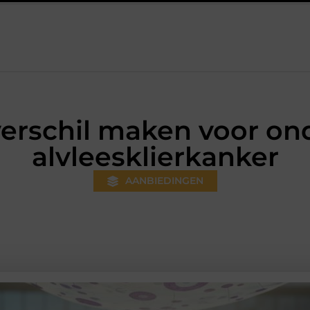
woner wordt
Aanhanger huren bij JobCar: kies tussen een ope
erschil maken voor on
alvleesklierkanker
AANBIEDINGEN