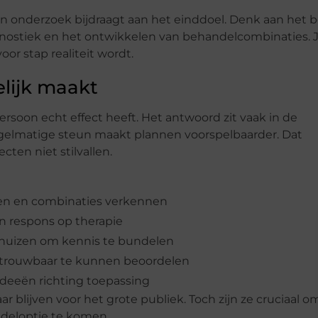
in onderzoek bijdraagt aan het einddoel. Denk aan het b
nostiek en het ontwikkelen van behandelcombinaties. J
or stap realiteit wordt.
lijk maakt
ersoon echt effect heeft. Het antwoord zit vaak in de
regelmatige steun maakt plannen voorspelbaarder. Dat
cten niet stilvallen.
en en combinaties verkennen
en respons op therapie
huizen om kennis te bundelen
betrouwbaar te kunnen beoordelen
deeën richting toepassing
ar blijven voor het grote publiek. Toch zijn ze cruciaal o
deloptie te komen.