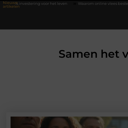
Nieuwe
tering voor het leven
Waarom online vlees bestellen steeds ge
artikelen
Samen het v