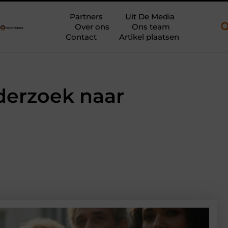
n aanhanger en een plateauwagen
Bouwfolie als stille kracht on
Partners
Uit De Media
Over ons
Ons team
Contact
Artikel plaatsen
derzoek naar