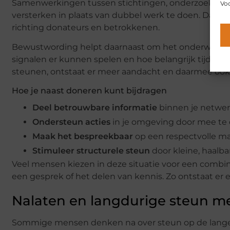
Samenwerkingen tussen stichtingen, onderzoekers e
Voo
versterken in plaats van dubbel werk te doen. Dat is 
richting donateurs en betrokkenen.
Bewustwording helpt daarnaast om het onderwerp b
signalen er kunnen spelen en hoe belangrijk tijdige m
steunen, ontstaat er meer aandacht en daarmee ook
Hoe je naast doneren kunt bijdragen
Deel betrouwbare informatie
binnen je netwer
Ondersteun acties
in je omgeving door mee te 
Maak het bespreekbaar
op een respectvolle ma
Stimuleer structurele steun
door kleine, haal
Veel mensen kiezen in deze situatie voor een combi
een gesprek of het delen van kennis. Zo ontstaat er
Nalaten en langdurige steun m
Sommige mensen denken na over steun op de lange ter