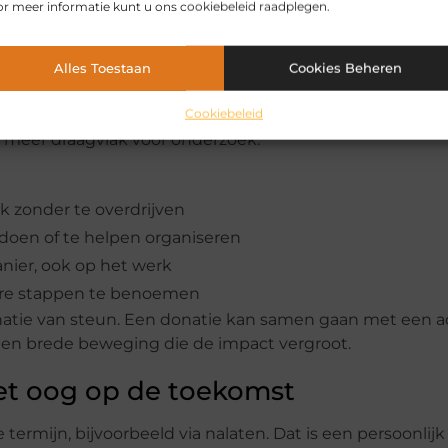
n behandelcentra zorgen ervoor dat projecten elkaar
r meer informatie kunt u ons cookiebeleid raadplegen.
niet alleen efficiënter, maar ook beter te verantwoorden
Alles Toestaan
Cookies Beheren
espreekbaar te maken. Veel mensen weten pas laat we
Cookiebeleid
edische hulp is. Door informatie te delen en initiatieve
 meer draagvlak voor onderzoek.
k zonder te overdrijven
doen of te helpen organiseren
nier, ook op het werk
bare stappen te benoemen
natie van steun. Een donatie kan samen gaan met een ac
 een brede beweging die de impact vergroot.
et oog op de toekomst
mijn, bijvoorbeeld via nalaten. Dat is een persoonlijk