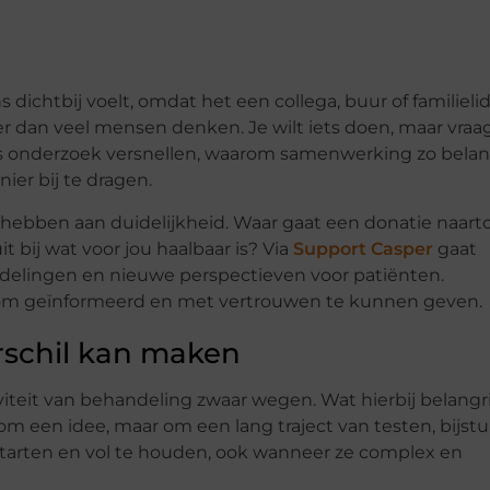
dichtbij voelt, omdat het een collega, buur of familieli
r dan veel mensen denken. Je wilt iets doen, maar vraag
aties onderzoek versnellen, waarom samenwerking zo belan
ier bij te dragen.
e hebben aan duidelijkheid. Waar gaat een donatie naarto
it bij wat voor jou haalbaar is? Via
Support Casper
gaat
ndelingen en nieuwe perspectieven voor patiënten.
 om geïnformeerd en met vertrouwen te kunnen geven.
rschil kan maken
iviteit van behandeling zwaar wegen. Wat hierbij belangrij
 om een idee, maar om een lang traject van testen, bijst
starten en vol te houden, ook wanneer ze complex en