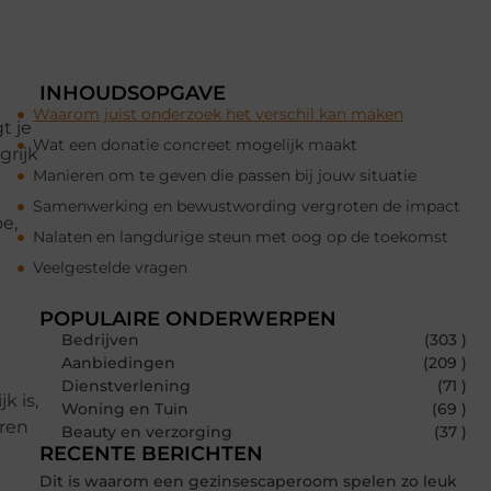
INHOUDSOPGAVE
d
Waarom juist onderzoek het verschil kan maken
t je
Wat een donatie concreet mogelijk maakt
grijk
Manieren om te geven die passen bij jouw situatie
Samenwerking en bewustwording vergroten de impact
e,
Nalaten en langdurige steun met oog op de toekomst
Veelgestelde vragen
POPULAIRE ONDERWERPEN
Bedrijven
(303 )
Aanbiedingen
(209 )
Dienstverlening
(71 )
k is,
Woning en Tuin
(69 )
uren
Beauty en verzorging
(37 )
RECENTE BERICHTEN
Dit is waarom een gezinsescaperoom spelen zo leuk