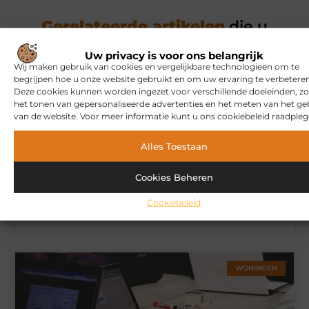
Gerelateerde artikelen
die u
mogelijk interesseren
Uw privacy is voor ons belangrijk
Wij maken gebruik van cookies en vergelijkbare technologieën om te
begrijpen hoe u onze website gebruikt en om uw ervaring te verbeteren
MARKETING
Deze cookies kunnen worden ingezet voor verschillende doeleinden, zo
het tonen van gepersonaliseerde advertenties en het meten van het ge
van de website. Voor meer informatie kunt u ons cookiebeleid raadpleg
Alles Toestaan
Cookies Beheren
Cookiebeleid
Hoe u een webshop laat bouwen die klaar is voor
internationale verkoop
WONINGEN