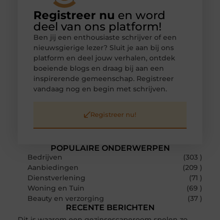
Registreer nu
en word
deel van ons platform!
Ben jij een enthousiaste schrijver of een
nieuwsgierige lezer? Sluit je aan bij ons
platform en deel jouw verhalen, ontdek
boeiende blogs en draag bij aan een
inspirerende gemeenschap. Registreer
vandaag nog en begin met schrijven.
Registreer nu!
POPULAIRE ONDERWERPEN
Bedrijven
(303 )
Aanbiedingen
(209 )
Dienstverlening
(71 )
Woning en Tuin
(69 )
Beauty en verzorging
(37 )
RECENTE BERICHTEN
Dit is waarom een gezinsescaperoom spelen zo