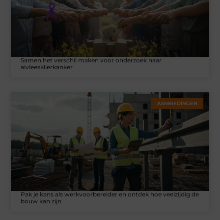
Samen het verschil maken voor onderzoek naar
alvleesklierkanker
AANBIEDINGEN
Pak je kans als werkvoorbereider en ontdek hoe veelzijdig de
bouw kan zijn