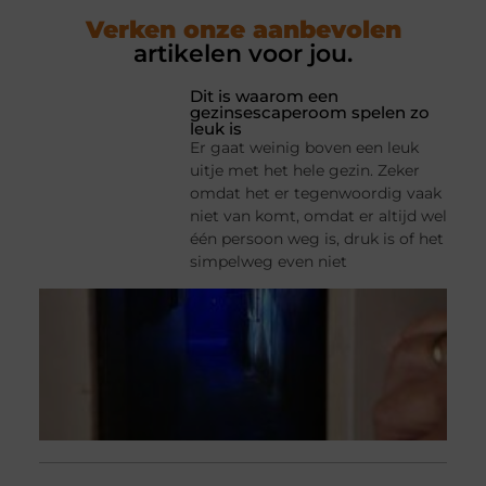
Verken onze aanbevolen
artikelen voor jou.
Dit is waarom een
gezinsescaperoom spelen zo
leuk is
Er gaat weinig boven een leuk
uitje met het hele gezin. Zeker
omdat het er tegenwoordig vaak
niet van komt, omdat er altijd wel
één persoon weg is, druk is of het
simpelweg even niet