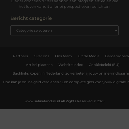
Blader door een divers aanbod aan blogs en artikelen die
het leven vanuit allerlei perspectieven belichten.
Bericht categorie
Partners
Over ons
Ons team
Uit de Media
Beroemdhed
Artikel plaatsen
Website index
Cookiebeleid (EU)
Backlinks kopen in Nederland: zo verbeter jij jouw online vindbaarh
Hoe kan je online geld verdienen? Een complete gids voor jouw digitale
www.safinafanclub.nl.
All Rights Reserved © 2025