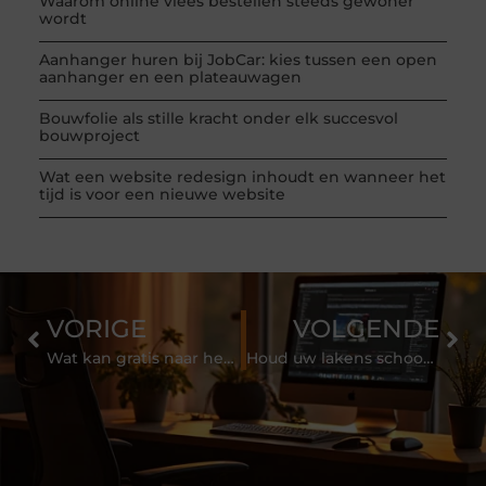
Waarom online vlees bestellen steeds gewoner
wordt
Aanhanger huren bij JobCar: kies tussen een open
aanhanger en een plateauwagen
Bouwfolie als stille kracht onder elk succesvol
bouwproject
Wat een website redesign inhoudt en wanneer het
tijd is voor een nieuwe website
VORIGE
VOLGENDE
Wat kan gratis naar het milieupark?
Houd uw lakens schoon dankzij een wasbare onderlegger voor uw bed