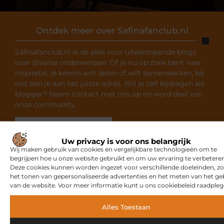
Ontdek meer over Safinafanclub.nl
Safinafanclub.nl is dé plek voor uiteenlopende blogs
over diverse onderwerpen. Of je nu op zoek bent naar
inspiratie, je kennis wilt delen of wilt samenwerken, bij
ons ben je aan het juiste adres. Wil je zelf bijdragen als
blogger? Neem contact met ons op en word deel van
onze community.
Over ons
Ons team
Uw privacy is voor ons belangrijk
Wij maken gebruik van cookies en vergelijkbare technologieën om te
begrijpen hoe u onze website gebruikt en om uw ervaring te verbeteren
Deze cookies kunnen worden ingezet voor verschillende doeleinden, zo
het tonen van gepersonaliseerde advertenties en het meten van het ge
van de website. Voor meer informatie kunt u ons cookiebeleid raadpleg
Gerelateerde artikelen
die u
mogelijk interesseren
Alles Toestaan