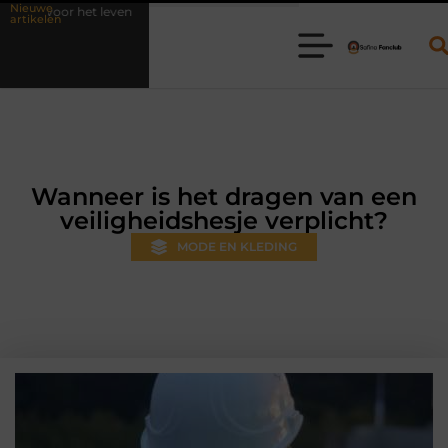
Nieuwe
Waarom online vlees bestellen steeds gewoner wordt
Aanhanger
artikelen
Wanneer is het dragen van een
veiligheidshesje verplicht?
MODE EN KLEDING