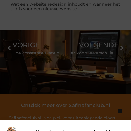
Wat een website redesign inhoudt en wanneer het
tijd is voor een nieuwe website
VORIGE
VOLGENDE
Hoe constante rusteloosheid te behandelen?
Hier koop je verschillende dunne armbandjes
Ontdek meer over Safinafanclub.nl
Safinafanclub.nl is dé plek voor uiteenlopende blogs
over diverse onderwerpen. Of je nu op zoek bent naar
inspiratie, je kennis wilt delen of wilt samenwerken, bij