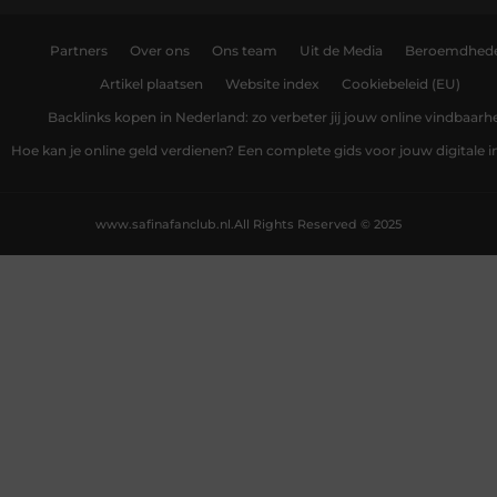
Partners
Over ons
Ons team
Uit de Media
Beroemdhed
Artikel plaatsen
Website index
Cookiebeleid (EU)
Backlinks kopen in Nederland: zo verbeter jij jouw online vindbaarh
Hoe kan je online geld verdienen? Een complete gids voor jouw digitale
www.safinafanclub.nl.
All Rights Reserved © 2025