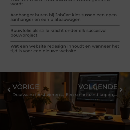
wordt
Aanhanger huren bij JobCar: kies tussen een open
aanhanger en een plateauwagen
Bouwfolie als stille kracht onder elk succesvol
bouwproject
Wat een website redesign inhoudt en wanneer het
tijd is voor een nieuwe website
VORIGE
VOLGENDE
Duurzaam feest vieren met onze partybussen in Den Haag
Een smartband kopen, zo blijft u iedere dag in beweging