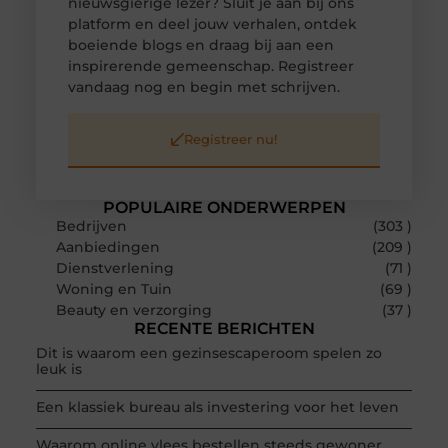
nieuwsgierige lezer? Sluit je aan bij ons
platform en deel jouw verhalen, ontdek
boeiende blogs en draag bij aan een
inspirerende gemeenschap. Registreer
vandaag nog en begin met schrijven.
Registreer nu!
POPULAIRE ONDERWERPEN
Bedrijven
(303 )
Aanbiedingen
(209 )
Dienstverlening
(71 )
Woning en Tuin
(69 )
Beauty en verzorging
(37 )
RECENTE BERICHTEN
Dit is waarom een gezinsescaperoom spelen zo
leuk is
Een klassiek bureau als investering voor het leven
Waarom online vlees bestellen steeds gewoner