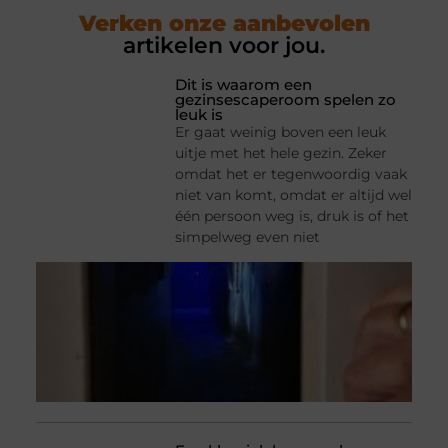
Verken onze aanbevolen
artikelen voor jou.
Dit is waarom een
gezinsescaperoom spelen zo
leuk is
Er gaat weinig boven een leuk
uitje met het hele gezin. Zeker
omdat het er tegenwoordig vaak
niet van komt, omdat er altijd wel
één persoon weg is, druk is of het
simpelweg even niet