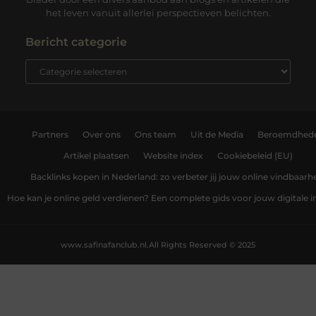
het leven vanuit allerlei perspectieven belichten.
Bericht categorie
Partners
Over ons
Ons team
Uit de Media
Beroemdhed
Artikel plaatsen
Website index
Cookiebeleid (EU)
Backlinks kopen in Nederland: zo verbeter jij jouw online vindbaarh
Hoe kan je online geld verdienen? Een complete gids voor jouw digitale
www.safinafanclub.nl.
All Rights Reserved © 2025