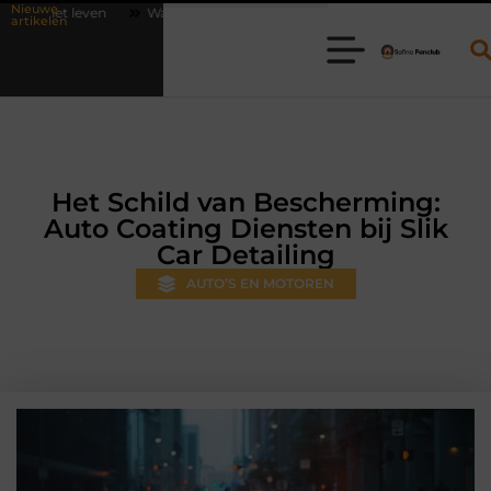
Nieuwe
Waarom online vlees bestellen steeds gewoner wordt
Aanhanger hure
artikelen
Het Schild van Bescherming:
Auto Coating Diensten bij Slik
Car Detailing
AUTO’S EN MOTOREN