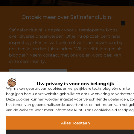
Ontdek meer over Safinafanclub.nl
Safinafanclub.nl is dé plek voor uiteenlopende blogs
over diverse onderwerpen. Of je nu op zoek bent naar
inspiratie, je kennis wilt delen of wilt samenwerken, bij
ons ben je aan het juiste adres. Wil je zelf bijdragen als
blogger? Neem contact met ons op en word deel van
onze community.
Over ons
Ons team
Uw privacy is voor ons belangrijk
Wij maken gebruik van cookies en vergelijkbare technologieën om te
begrijpen hoe u onze website gebruikt en om uw ervaring te verbeteren
Deze cookies kunnen worden ingezet voor verschillende doeleinden, zo
het tonen van gepersonaliseerde advertenties en het meten van het ge
van de website. Voor meer informatie kunt u ons cookiebeleid raadpleg
Gerelateerde artikelen
die u
mogelijk interesseren
Alles Toestaan