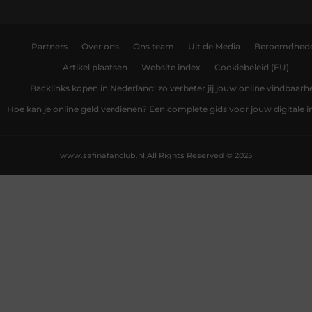
Partners
Over ons
Ons team
Uit de Media
Beroemdhed
Artikel plaatsen
Website index
Cookiebeleid (EU)
Backlinks kopen in Nederland: zo verbeter jij jouw online vindbaarh
Hoe kan je online geld verdienen? Een complete gids voor jouw digitale
www.safinafanclub.nl.
All Rights Reserved © 2025