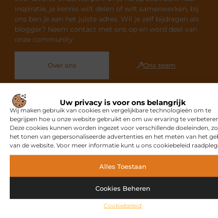
inspiratie, je kennis wilt delen of wilt samenwerken, bij
ons ben je aan het juiste adres. Wil je zelf bijdragen als
blogger? Neem contact met ons op en word deel van
onze community.
Over ons
Ons team
Uw privacy is voor ons belangrijk
Wij maken gebruik van cookies en vergelijkbare technologieën om te
begrijpen hoe u onze website gebruikt en om uw ervaring te verbeteren
Deze cookies kunnen worden ingezet voor verschillende doeleinden, zo
Gerelateerde artikelen
die u
het tonen van gepersonaliseerde advertenties en het meten van het ge
mogelijk interesseren
van de website. Voor meer informatie kunt u ons cookiebeleid raadpleg
Alles Toestaan
MARKETING
Cookies Beheren
Cookiebeleid