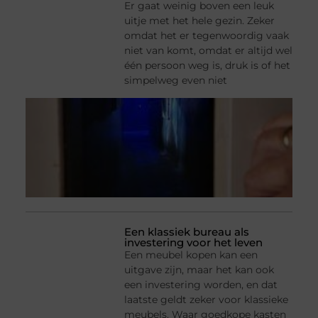
Er gaat weinig boven een leuk
uitje met het hele gezin. Zeker
omdat het er tegenwoordig vaak
niet van komt, omdat er altijd wel
één persoon weg is, druk is of het
simpelweg even niet
Een klassiek bureau als
investering voor het leven
Een meubel kopen kan een
uitgave zijn, maar het kan ook
een investering worden, en dat
laatste geldt zeker voor klassieke
meubels. Waar goedkope kasten