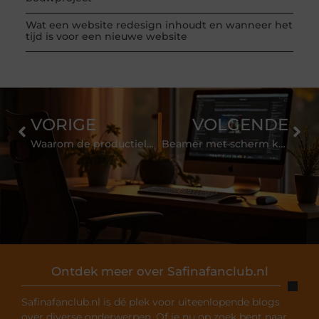
Wat een website redesign inhoudt en wanneer het
tijd is voor een nieuwe website
VORIGE
VOLGENDE
Waarom de productielocatie van houtpellets meer uitmaakt dan u denkt
Beamer met scherm kopen: waarom complete sets steeds populairder worden
Ontdek meer over Safinafanclub.nl
Safinafanclub.nl is dé plek voor uiteenlopende blogs
over diverse onderwerpen. Of je nu op zoek bent naar