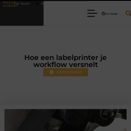
Nieuwe
Waarom online vlees bestellen steeds gewoner wordt
Aanhanger hur
artikelen
Hoe een labelprinter je
workflow versnelt
GEZONDHEID