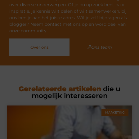
over diverse onderwerpen. Of je nu op zoek bent naar
inspiratie, je kennis wilt delen of wilt samenwerken, bij
ons ben je aan het juiste adres. Wil je zelf bijdragen als
blogger? Neem contact met ons op en word deel van
onze community.
Over ons
Ons team
Gerelateerde artikelen
die u
mogelijk interesseren
MARKETING