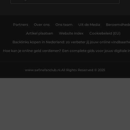
Partners
Over ons
Ons team
Uit de Media
Beroemdhed
Artikel plaatsen
Website index
Cookiebeleid (EU)
Backlinks kopen in Nederland: zo verbeter jij jouw online vindbaarh
Hoe kan je online geld verdienen? Een complete gids voor jouw digitale
www.safinafanclub.nl.
All Rights Reserved © 2025