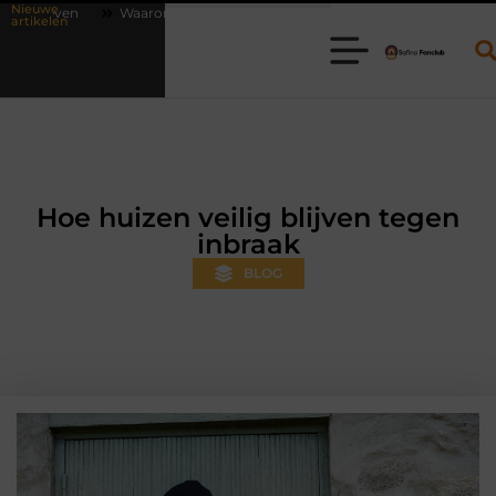
Nieuwe
online vlees bestellen steeds gewoner wordt
Aanhanger huren bij J
artikelen
Hoe huizen veilig blijven tegen
inbraak
BLOG