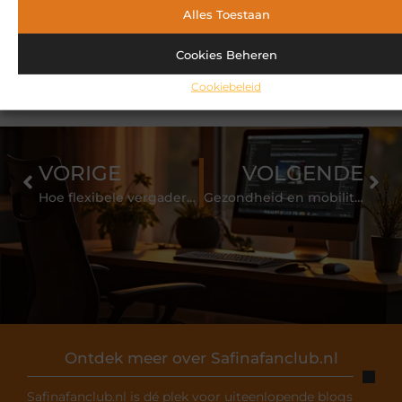
bouwproject
Alles Toestaan
Wat een website redesign inhoudt en wanneer het
Cookies Beheren
tijd is voor een nieuwe website
Cookiebeleid
VORIGE
VOLGENDE
Hoe flexibele vergaderlocaties bijdragen aan productiever samenwerken
Gezondheid en mobiliteit in een veranderende maatschappij
Ontdek meer over Safinafanclub.nl
Safinafanclub.nl is dé plek voor uiteenlopende blogs