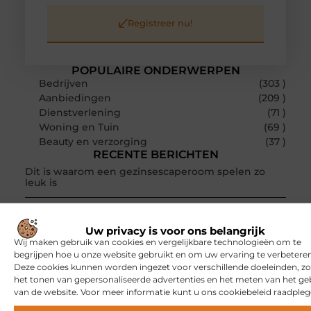
Registreer nu!
POPULAIRE ONDERWERPEN
Bedrijven
(303 )
Aanbiedingen
(209 )
Dienstverlening
(71 )
Woning en Tuin
(69 )
Beauty en verzorging
(37 )
RECENTE BERICHTEN
Dit is waarom een gezinsescaperoom spelen zo
leuk is
Een klassiek bureau als investering voor het leven
Uw privacy is voor ons belangrijk
Waarom online vlees bestellen steeds gewoner
Wij maken gebruik van cookies en vergelijkbare technologieën om te
wordt
begrijpen hoe u onze website gebruikt en om uw ervaring te verbeteren
Deze cookies kunnen worden ingezet voor verschillende doeleinden, zo
Aanhanger huren bij JobCar: kies tussen een open
het tonen van gepersonaliseerde advertenties en het meten van het ge
aanhanger en een plateauwagen
van de website. Voor meer informatie kunt u ons cookiebeleid raadpleg
Bouwfolie als stille kracht onder elk succesvol