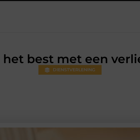
eds gewoner wordt
Aanhanger huren bij JobCar: kies tussen e
 het best met een ver
DIENSTVERLENING