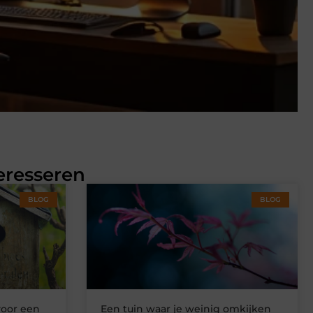
eresseren
BLOG
BLOG
voor een
Een tuin waar je weinig omkijken