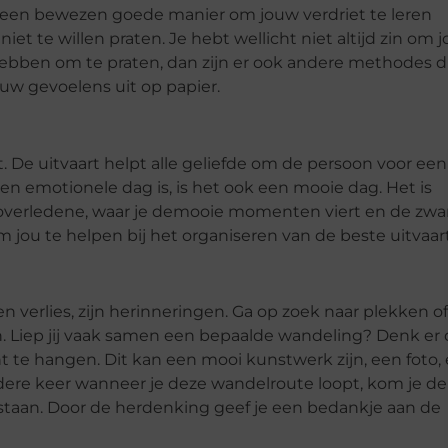
is een bewezen goede manier om jouw verdriet te leren
iet te willen praten. Je hebt wellicht niet altijd zin om 
hebben om te praten, dan zijn er ook andere methodes d
ouw gevoelens uit op papier.
t. De uitvaart helpt alle geliefde om de persoon voor een
en emotionele dag is, is het ook een mooie dag. Het is
e overledene, waar je demooie momenten viert en de zwa
jou te helpen bij het organiseren van de beste uitvaart
verlies, zijn herinneringen. Ga op zoek naar plekken of
 Liep jij vaak samen een bepaalde wandeling? Denk er
te hangen. Dit kan een mooi kunstwerk zijn, een foto,
ere keer wanneer je deze wandelroute loopt, kom je de
taan. Door de herdenking geef je een bedankje aan de