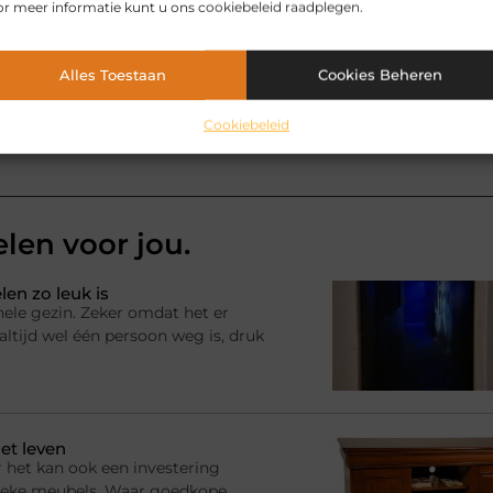
r meer informatie kunt u ons cookiebeleid raadplegen.
Pinterest
LinkedIn
Email
Alles Toestaan
Cookies Beheren
Cookiebeleid
elen voor jou.
en zo leuk is
hele gezin. Zeker omdat het er
ltijd wel één persoon weg is, druk
et leven
 het kan ook een investering
ssieke meubels. Waar goedkope