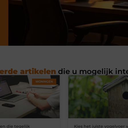
erde artikelen
die u mogelijk int
WONINGEN
n die tegelijk
Kies het juiste vogelvoer 