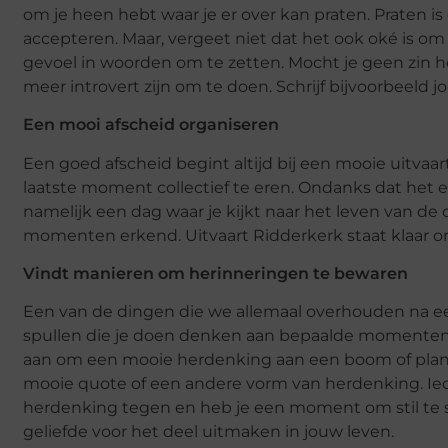
om je heen hebt waar je er over kan praten. Praten 
accepteren. Maar, vergeet niet dat het ook oké is om n
gevoel in woorden om te zetten. Mocht je geen zin 
meer introvert zijn om te doen. Schrijf bijvoorbeeld j
Een mooi afscheid organiseren
Een goed afscheid begint altijd bij een mooie uitvaar
laatste moment collectief te eren. Ondanks dat het e
namelijk een dag waar je kijkt naar het leven van d
momenten erkend. Uitvaart Ridderkerk staat klaar om 
Vindt manieren om herinneringen te bewaren
Een van de dingen die we allemaal overhouden na een 
spullen die je doen denken aan bepaalde momenten.
aan om een mooie herdenking aan een boom of plant 
mooie quote of een andere vorm van herdenking. Ied
herdenking tegen en heb je een moment om stil te s
geliefde voor het deel uitmaken in jouw leven.