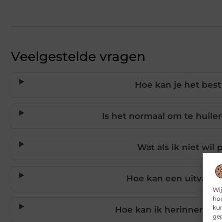
Veelgestelde vragen
Hoe kan je het bes
Is het normaal om te huilen
Wat als ik niet wil 
Hoe kan een uitvaart
Wij
hoe
kun
Hoe kan ik herinnering
gep