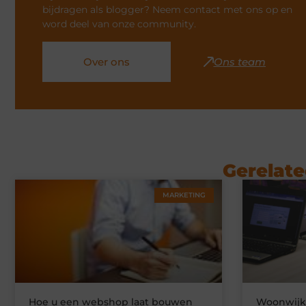
bijdragen als blogger? Neem contact met ons op en
word deel van onze community.
Over ons
Ons team
Gerelate
MARKETING
Hoe u een webshop laat bouwen
Woonwijke