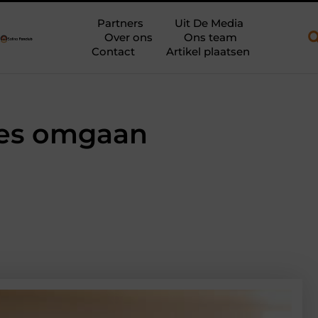
en open aanhanger en een plateauwagen
Bouwfolie als stille kra
Partners
Uit De Media
Over ons
Ons team
Contact
Artikel plaatsen
lies omgaan