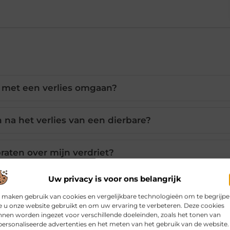
t met een verlies omgaan?
 na het verlies van een dierbare?
praten over mijn verdriet?
Uw privacy is voor ons belangrijk
 helpen bij het rouwproces?
 maken gebruik van cookies en vergelijkbare technologieën om te begrijp
 u onze website gebruikt en om uw ervaring te verbeteren. Deze cookies
nen worden ingezet voor verschillende doeleinden, zoals het tonen van
en aan mijn dierbare bewaren?
ersonaliseerde advertenties en het meten van het gebruik van de website.