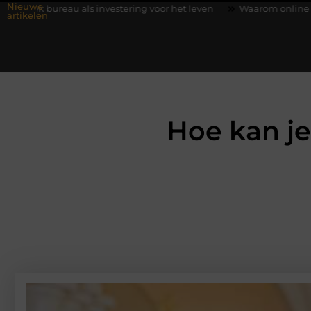
Nieuwe
s investering voor het leven
Waarom online vlees bestellen ste
artikelen
Hoe kan je