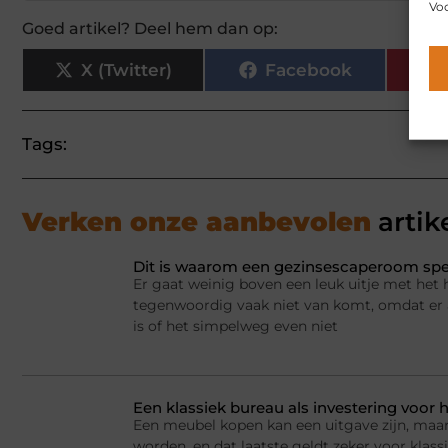
Voo
Goed artikel? Deel hem dan op:
X (Twitter)
Facebook
Tags:
Verken onze aanbevolen
artik
Dit is waarom een gezinsescaperoom spel
Er gaat weinig boven een leuk uitje met het 
tegenwoordig vaak niet van komt, omdat er a
is of het simpelweg even niet
Een klassiek bureau als investering voor h
Een meubel kopen kan een uitgave zijn, maar
worden, en dat laatste geldt zeker voor kla