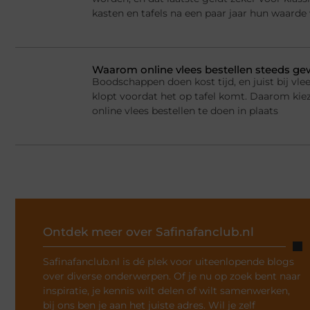
kasten en tafels na een paar jaar hun waarde
Waarom online vlees bestellen steeds g
Boodschappen doen kost tijd, en juist bij vlee
klopt voordat het op tafel komt. Daarom ki
online vlees bestellen te doen in plaats
Ontdek meer over Safinafanclub.nl
Safinafanclub.nl is dé plek voor uiteenlopende blogs
over diverse onderwerpen. Of je nu op zoek bent naar
inspiratie, je kennis wilt delen of wilt samenwerken,
bij ons ben je aan het juiste adres. Wil je zelf