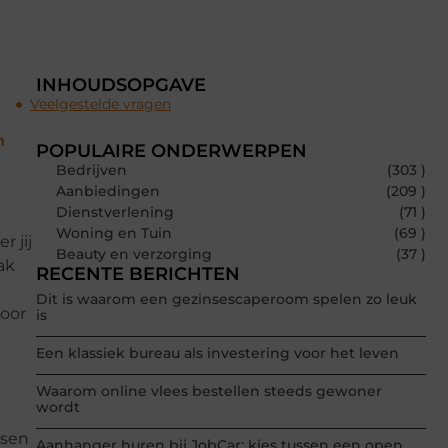
INHOUDSOPGAVE
Veelgestelde vragen
n
POPULAIRE ONDERWERPEN
Bedrijven
(303 )
Aanbiedingen
(209 )
Dienstverlening
(71 )
Woning en Tuin
(69 )
 jij
Beauty en verzorging
(37 )
ak
RECENTE BERICHTEN
Dit is waarom een gezinsescaperoom spelen zo leuk
voor
is
n
Een klassiek bureau als investering voor het leven
Waarom online vlees bestellen steeds gewoner
wordt
nsen
Aanhanger huren bij JobCar: kies tussen een open