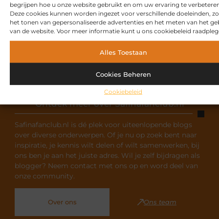
VORIGE
VOLGENDE
begrijpen hoe u onze website gebruikt en om uw ervaring te verbeteren
Deze cookies kunnen worden ingezet voor verschillende doeleinden, zo
Zonnescreen: De sleutel tot jouw comfortabele buitenruimte
Deventer's maatwerkexpert: van ijzerwaren tot interieur
het tonen van gepersonaliseerde advertenties en het meten van het ge
van de website. Voor meer informatie kunt u ons cookiebeleid raadpleg
Alles Toestaan
Cookies Beheren
Cookiebeleid
Ontdek meer over Safinafanclub.nl
Safinafanclub.nl is dé plek voor uiteenlopende blogs
over diverse onderwerpen. Of je nu op zoek bent naar
inspiratie, je kennis wilt delen of wilt samenwerken, bij
ons ben je aan het juiste adres. Wil je zelf bijdragen als
blogger? Neem contact met ons op en word deel van
onze community.
Over ons
Ons team