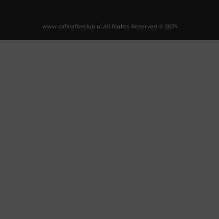
www.safinafanclub.nl.
All Rights Reserved © 2025