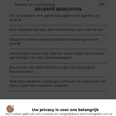
Beauty en verzorging
(37 )
RECENTE BERICHTEN
Dit is waarom een gezinsescaperoom spelen zo
leuk is
Een klassiek bureau als investering voor het leven
Waarom online vlees bestellen steeds gewoner
wordt
Aanhanger huren bij JobCar: kies tussen een open
aanhanger en een plateauwagen
Bouwfolie als stille kracht onder elk succesvol
bouwproject
Wat een website redesign inhoudt en wanneer het
tijd is voor een nieuwe website
Uw privacy is voor ons belangrijk
Wij maken gebruik van cookies en vergelijkbare technologieën om te