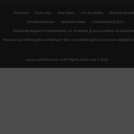
Partners
Over ons
Ons team
Uit de Media
Beroemdhed
Artikel plaatsen
Website index
Cookiebeleid (EU)
Backlinks kopen in Nederland: zo verbeter jij jouw online vindbaarh
Hoe kan je online geld verdienen? Een complete gids voor jouw digitale
www.safinafanclub.nl.
All Rights Reserved © 2025