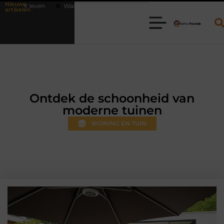
Nieuwe
aarom online vlees bestellen steeds gewoner wordt
Aanhanger huren
artikelen
Ontdek de schoonheid van
moderne tuinen
WONING EN TUIN