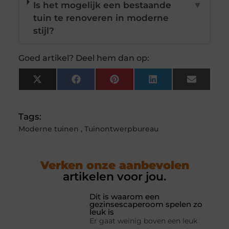
Is het mogelijk een bestaande
▼
tuin te renoveren in moderne
stijl?
Goed artikel? Deel hem dan op:
X
Facebook
Pinterest
LinkedIn
Email
(Twitter)
Tags:
Moderne tuinen
,
Tuinontwerpbureau
Verken onze aanbevolen
artikelen voor jou.
Dit is waarom een
gezinsescaperoom spelen zo
leuk is
Er gaat weinig boven een leuk