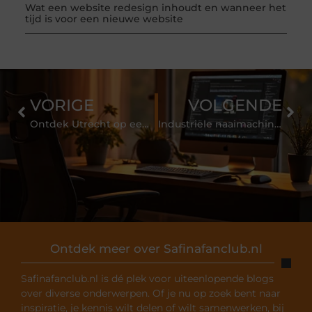
Wat een website redesign inhoudt en wanneer het
tijd is voor een nieuwe website
VORIGE
VOLGENDE
Ontdek Utrecht op een Unieke Manier met een Bed and Breakfast
Industriële naaimachine bestellen: veiligheidstips voor het werken met machines
Ontdek meer over Safinafanclub.nl
Safinafanclub.nl is dé plek voor uiteenlopende blogs
over diverse onderwerpen. Of je nu op zoek bent naar
inspiratie, je kennis wilt delen of wilt samenwerken, bij