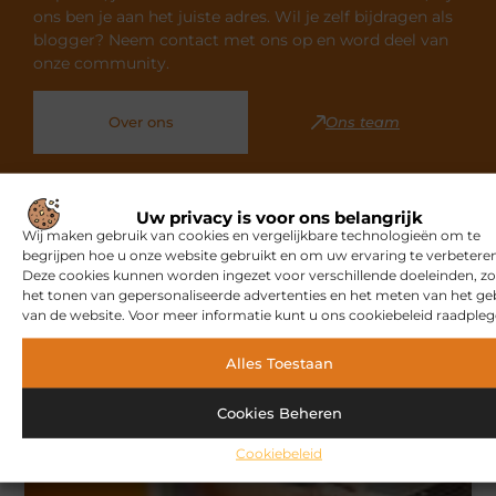
ons ben je aan het juiste adres. Wil je zelf bijdragen als
blogger? Neem contact met ons op en word deel van
onze community.
Over ons
Ons team
Uw privacy is voor ons belangrijk
Wij maken gebruik van cookies en vergelijkbare technologieën om te
begrijpen hoe u onze website gebruikt en om uw ervaring te verbeteren
Gerelateerde artikelen
die u
Deze cookies kunnen worden ingezet voor verschillende doeleinden, zo
mogelijk interesseren
het tonen van gepersonaliseerde advertenties en het meten van het ge
van de website. Voor meer informatie kunt u ons cookiebeleid raadpleg
MARKETING
Alles Toestaan
Cookies Beheren
Cookiebeleid