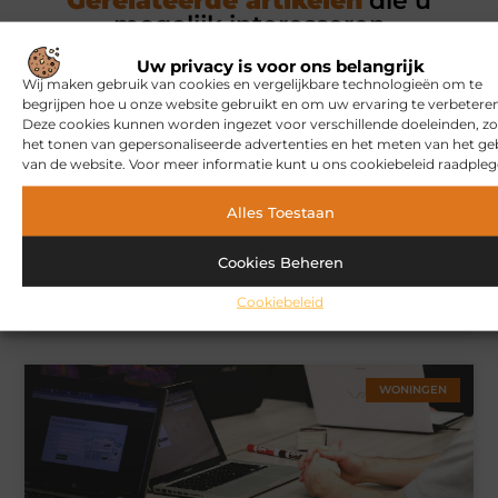
Gerelateerde artikelen
die u
mogelijk interesseren
Uw privacy is voor ons belangrijk
Wij maken gebruik van cookies en vergelijkbare technologieën om te
MARKETING
begrijpen hoe u onze website gebruikt en om uw ervaring te verbeteren
Deze cookies kunnen worden ingezet voor verschillende doeleinden, zo
het tonen van gepersonaliseerde advertenties en het meten van het ge
van de website. Voor meer informatie kunt u ons cookiebeleid raadpleg
Alles Toestaan
Cookies Beheren
Hoe u een webshop laat bouwen die klaar is voor
Cookiebeleid
internationale verkoop
WONINGEN