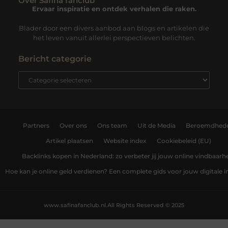
Over Safina fanclub
Ervaar inspiratie en ontdek verhalen die raken.
Blader door een divers aanbod aan blogs en artikelen die
het leven vanuit allerlei perspectieven belichten.
Bericht categorie
Partners
Over ons
Ons team
Uit de Media
Beroemdhed
Artikel plaatsen
Website index
Cookiebeleid (EU)
Backlinks kopen in Nederland: zo verbeter jij jouw online vindbaarh
Hoe kan je online geld verdienen? Een complete gids voor jouw digitale
www.safinafanclub.nl.
All Rights Reserved © 2025