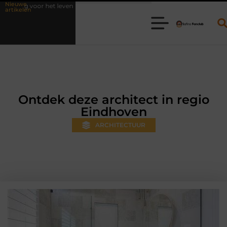
Nieuwe
ven
Waarom online vlees bestellen steeds gewoner wordt
Aanhan
artikelen
Ontdek deze architect in regio
Eindhoven
ARCHITECTUUR