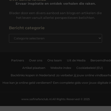
Ervaar inspiratie en ontdek verhalen die raken.
Blader door een divers aanbod aan blogs en artikelen die
het leven vanuit allerlei perspectieven belichten.
Bericht categorie
Partners
Over ons
Ons team
Uit de Media
Beroemdhed
Artikel plaatsen
Website index
Cookiebeleid (EU)
Backlinks kopen in Nederland: zo verbeter jij jouw online vindbaarh
Hoe kan je online geld verdienen? Een complete gids voor jouw digitale
www.safinafanclub.nl.
All Rights Reserved © 2025