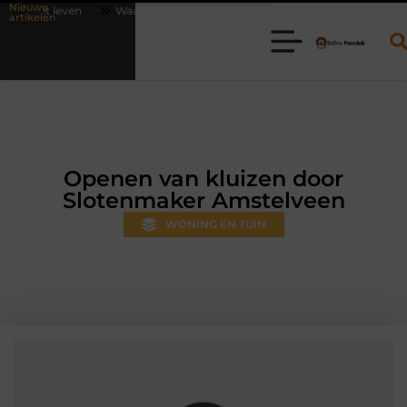
Nieuwe
Waarom online vlees bestellen steeds gewoner wordt
Aanhanger hure
artikelen
Openen van kluizen door
Slotenmaker Amstelveen
WONING EN TUIN