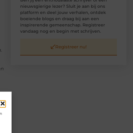
nieuwsgierige lezer? Sluit je aan bij ons
platform en deel jouw verhalen, ontdek
boeiende blogs en draag bij aan een
inspirerende gemeenschap. Registreer
vandaag nog en begin met schrijven.
Registreer nu!
.
en
en