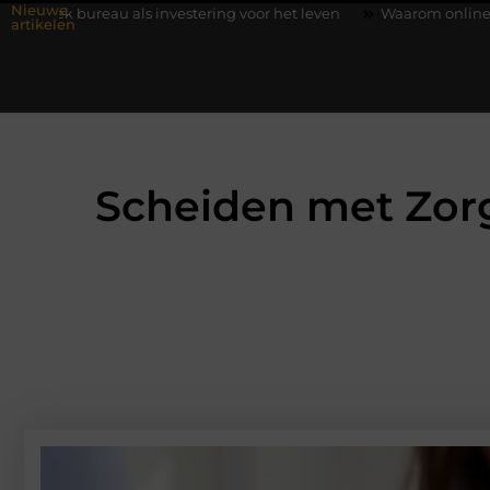
Nieuwe
 investering voor het leven
Waarom online vlees bestellen stee
artikelen
Scheiden met Zorg