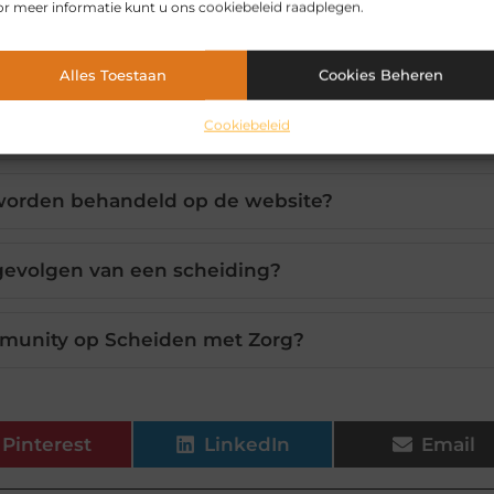
r meer informatie kunt u ons cookiebeleid raadplegen.
n met Zorg tijdens het scheidingsproces?
Alles Toestaan
Cookies Beheren
Cookiebeleid
helpen bij een scheiding?
 worden behandeld op de website?
 gevolgen van een scheiding?
munity op Scheiden met Zorg?
Pinterest
LinkedIn
Email