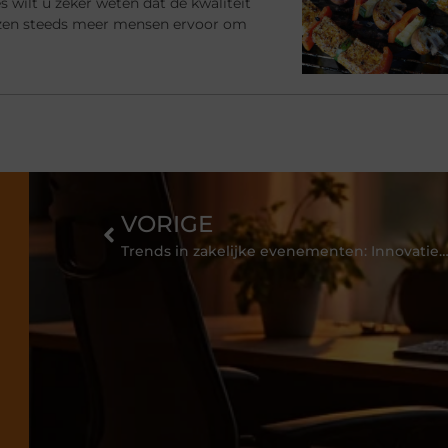
s wilt u zeker weten dat de kwaliteit
ezen steeds meer mensen ervoor om
VORIGE
Trends in zakelijke evenementen: Innovatie en creativiteit bij Creative 