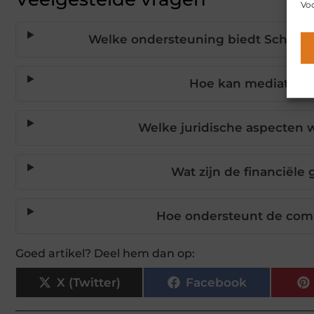
Voo
Welke ondersteuning biedt Scheide
Hoe kan mediation 
Welke juridische aspecten
Wat zijn de financiële
Hoe ondersteunt de com
Goed artikel? Deel hem dan op:
X (Twitter)
Facebook