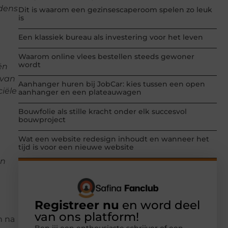
dens
Dit is waarom een gezinsescaperoom spelen zo leuk
is
Een klassiek bureau als investering voor het leven
Waarom online vlees bestellen steeds gewoner
wordt
ën
 van
Aanhanger huren bij JobCar: kies tussen een open
ciële
aanhanger en een plateauwagen
Bouwfolie als stille kracht onder elk succesvol
bouwproject
Wat een website redesign inhoudt en wanneer het
tijd is voor een nieuwe website
en
Registreer nu
en word deel
van ons platform!
n na
Ben jij een enthousiaste schrijver of een