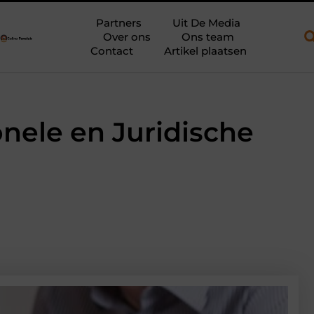
n open aanhanger en een plateauwagen
Bouwfolie als stille krac
Partners
Uit De Media
Over ons
Ons team
Contact
Artikel plaatsen
nele en Juridische