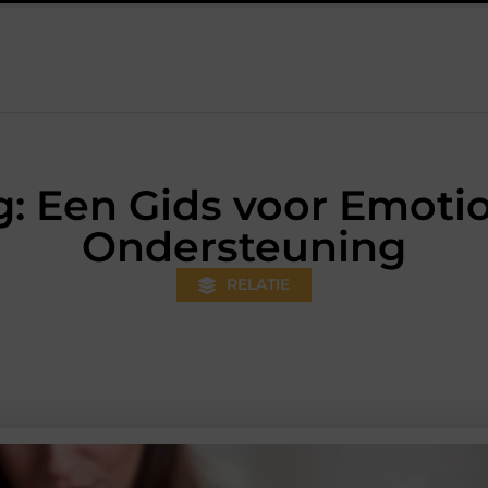
ds gewoner wordt
Aanhanger huren bij JobCar: kies tussen ee
: Een Gids voor Emotio
Ondersteuning
RELATIE