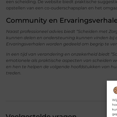
een scheiding. De website biedt praktische suggesti
opstellen van een co-ouderschapsplan en het omga
Community en Ervaringsverhale
Naast professioneel advies biedt “Scheiden met Z
kunnen delen en ondersteuning kunnen vinden bij an
Ervaringsverhalen worden gedeeld om begrip te ve
In een tijd van verandering en onzekerheid biedt “
emotionele als praktische aspecten van scheiden
en hen te helpen de volgende hoofdstukken van hu
treden.
Wij
hoe
kun
gep
Veelgestelde vragen