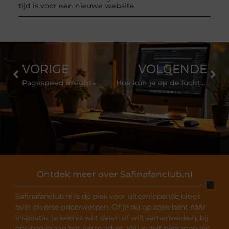
tijd is voor een nieuwe website
VORIGE
VOLGENDE
Pagespeed insights
Hoe kun je op de luchthaven een parkeerplaats vinden die het beste bij je past?
Ontdek meer over Safinafanclub.nl
Safinafanclub.nl is dé plek voor uiteenlopende blogs
over diverse onderwerpen. Of je nu op zoek bent naar
inspiratie, je kennis wilt delen of wilt samenwerken, bij
ons ben je aan het juiste adres. Wil je zelf bijdragen als