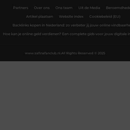
Partners
Over ons
Ons team
Uit de Media
Beroemdhed
Artikel plaatsen
Website index
Cookiebeleid (EU)
Backlinks kopen in Nederland: zo verbeter jij jouw online vindbaarh
Hoe kan je online geld verdienen? Een complete gids voor jouw digitale
www.safinafanclub.nl.
All Rights Reserved © 2025