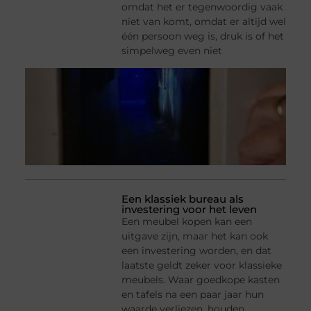
omdat het er tegenwoordig vaak
niet van komt, omdat er altijd wel
één persoon weg is, druk is of het
simpelweg even niet
Een klassiek bureau als
investering voor het leven
Een meubel kopen kan een
uitgave zijn, maar het kan ook
een investering worden, en dat
laatste geldt zeker voor klassieke
meubels. Waar goedkope kasten
en tafels na een paar jaar hun
waarde verliezen, houden