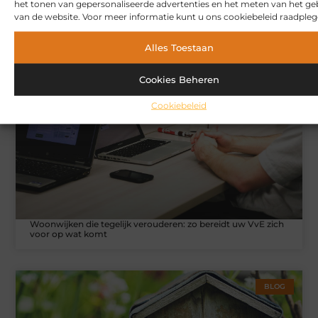
het tonen van gepersonaliseerde advertenties en het meten van het ge
van de website. Voor meer informatie kunt u ons cookiebeleid raadpleg
Hoe u een webshop laat bouwen die klaar is voor
internationale verkoop
Alles Toestaan
Cookies Beheren
WONINGEN
Cookiebeleid
Woonwijken die tegelijk verouderen: zo bereidt uw VvE zich
voor op wat komt
BLOG