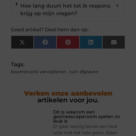
Hoe lang duurt het tot ik respons
▼
krijg op mijn vragen?
Goed artikel? Deel hem dan op:
X
Facebook
Pinterest
LinkedIn
Email
(Twitter)
Tags:
boomstronk verwijderen
,
tuin afgraven
Verken onze aanbevolen
artikelen voor jou.
Dit is waarom een
gezinsescaperoom spelen zo
leuk is
Er gaat weinig boven een leuk
uitje met het hele gezin. Zeker