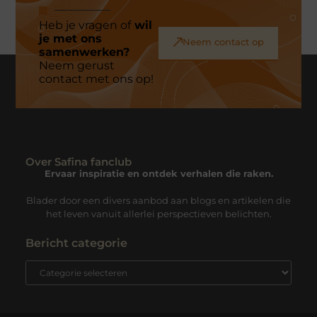
Heb je vragen of
wil
je met ons
Neem contact op
samenwerken?
Neem gerust
contact met ons op!
Over Safina fanclub
Ervaar inspiratie en ontdek verhalen die raken.
Blader door een divers aanbod aan blogs en artikelen die
het leven vanuit allerlei perspectieven belichten.
Bericht categorie