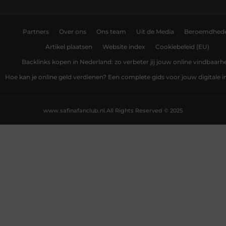
Partners
Over ons
Ons team
Uit de Media
Beroemdhed
Artikel plaatsen
Website index
Cookiebeleid (EU)
Backlinks kopen in Nederland: zo verbeter jij jouw online vindbaarh
Hoe kan je online geld verdienen? Een complete gids voor jouw digitale
www.safinafanclub.nl.
All Rights Reserved © 2025