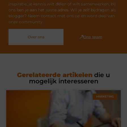
inspiratie, je kennis wilt delen of wilt samenwerken, bij
ons ben je aan het juiste adres. Wil je zelf bijdragen als
blogger? Neem contact met ons op en word deel van
onze community.
Over ons
Ons team
Gerelateerde artikelen
die u
mogelijk interesseren
MARKETING