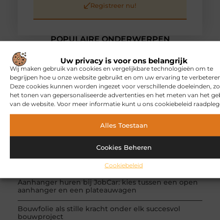
Registreer nu!
POPULAIRE ONDERWERPEN
Bedrijven
(303 )
Aanbiedingen
(209 )
Uw privacy is voor ons belangrijk
Dienstverlening
(71 )
Wij maken gebruik van cookies en vergelijkbare technologieën om te
begrijpen hoe u onze website gebruikt en om uw ervaring te verbeteren
Woning en Tuin
(69 )
Deze cookies kunnen worden ingezet voor verschillende doeleinden, zo
Beauty en verzorging
(37 )
het tonen van gepersonaliseerde advertenties en het meten van het ge
RECENTE BERICHTEN
van de website. Voor meer informatie kunt u ons cookiebeleid raadpleg
Dit is waarom een gezinsescaperoom spelen zo
leuk is
Alles Toestaan
Een klassiek bureau als investering voor het leven
Cookies Beheren
Waarom online vlees bestellen steeds gewoner
wordt
Cookiebeleid
Aanhanger huren bij JobCar: kies tussen een open
aanhanger en een plateauwagen
Bouwfolie als stille kracht onder elk succesvol
bouwproject