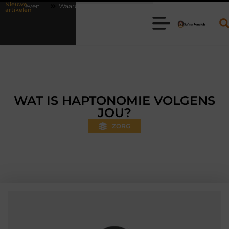
Nieuwe
aarom online vlees bestellen steeds gewoner wordt
Aanhanger huren
artikelen
WAT IS HAPTONOMIE VOLGENS
JOU?
ZORG