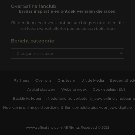
Over Safina fanclub
Ervaar inspiratie en ontdek verhalen die raken.
Blader door een divers aanbod aan blogs en artikelen die
het leven vanuit allerlei perspectieven belichten.
Bericht categorie
Partners
Over ons
Ons team
Uit de Media
Beroemdhed
Artikel plaatsen
Website index
Cookiebeleid (EU)
Backlinks kopen in Nederland: zo verbeter jij jouw online vindbaarh
Hoe kan je online geld verdienen? Een complete gids voor jouw digitale
www.safinafanclub.nl.
All Rights Reserved © 2025