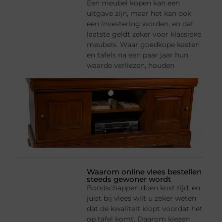
Een meubel kopen kan een
uitgave zijn, maar het kan ook
een investering worden, en dat
laatste geldt zeker voor klassieke
meubels. Waar goedkope kasten
en tafels na een paar jaar hun
waarde verliezen, houden
Waarom online vlees bestellen
steeds gewoner wordt
Boodschappen doen kost tijd, en
juist bij vlees wilt u zeker weten
dat de kwaliteit klopt voordat het
op tafel komt. Daarom kiezen