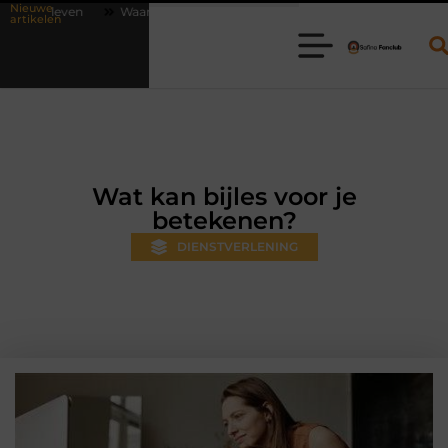
Nieuwe
arom online vlees bestellen steeds gewoner wordt
Aanhanger huren 
artikelen
Wat kan bijles voor je
betekenen?
DIENSTVERLENING