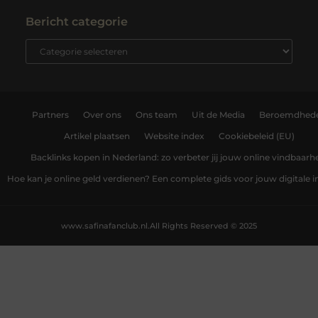
Bericht categorie
Partners
Over ons
Ons team
Uit de Media
Beroemdhed
Artikel plaatsen
Website index
Cookiebeleid (EU)
Backlinks kopen in Nederland: zo verbeter jij jouw online vindbaarh
Hoe kan je online geld verdienen? Een complete gids voor jouw digitale
www.safinafanclub.nl.
All Rights Reserved © 2025