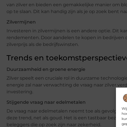
van zilver en bieden een gemakkelijke manier om bloot
op te slaan. Dit kan handig zijn als je op zoek bent n
Zilvermijnen
Investeren in zilvermijnen is een andere optie. Dit ka
rendementen. Door aandelen te kopen in bedrijven die 
zilverprijs als de bedrijfswinsten.
Trends en toekomstperspectie
Duurzaamheid en groene energie
Zilver speelt een cruciale rol in duurzame technolog
energie zal naar verwachting de vraag naar zilver v
investering.
Stijgende vraag naar edelmetalen
Wij
De vraag naar edelmetalen neemt toe als gevolg van e
hoe
deze trend, net als goud. Het is een tastbaar bezit d
kun
gep
beleggers die op zoek zijn naar zekerheid.