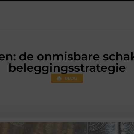
oner wordt
Aanhanger huren bij JobCar: kies tussen een open
pen: de onmisbare schak
beleggingsstrategie
BLOG