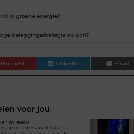
 rol in groene energie?
dige beleggingsstrategie op zich?
Pinterest
LinkedIn
Email
elen voor jou.
en zo leuk is
hele gezin. Zeker omdat het er
ltijd wel één persoon weg is, druk