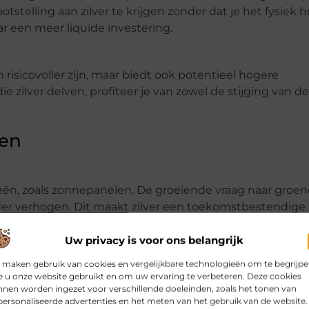
stelling aan zilver te krijgen zonder dat je het fysiek h
aar een meer liquide investering.
n risicovoller zijn, maar biedt ook potentieel hogere
zilver delven, profiteer je van zowel de stijging van de
ven
ieën, zoals zonnepanelen. De groeiende vraag naar groen
erder verhogen. Dit maakt zilver een toekomstbestendige
Uw privacy is voor ons belangrijk
 maken gebruik van cookies en vergelijkbare technologieën om te begrijp
conomische onzekerheid en inflatie. Zilver profiteert v
 u onze website gebruikt en om uw ervaring te verbeteren. Deze cookies
at zijn waarde behoudt, wat het aantrekkelijk maakt voor
nen worden ingezet voor verschillende doeleinden, zoals het tonen van
ersonaliseerde advertenties en het meten van het gebruik van de website.