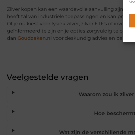
Voo
Zilver kopen kan een waardevolle aanvulling zijn op j
heeft tal van industriële toepassingen en kan profi
Of je nu kiest voor fysiek zilver, zilver ETF’s of inves
geïnformeerd te zijn en je opties zorgvuldig te ove
dan
Goudzaken.nl
voor deskundig advies en bemiddel
Veelgestelde vragen
Waarom zou ik zilver
Hoe beschermt z
Wat zijn de verschillende ma