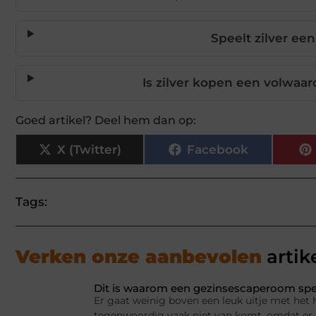
Speelt zilver een
Is zilver kopen een volwaar
Goed artikel? Deel hem dan op:
X (Twitter)
Facebook
Tags:
Verken onze aanbevolen
artik
Dit is waarom een gezinsescaperoom spel
Er gaat weinig boven een leuk uitje met het 
tegenwoordig vaak niet van komt, omdat er a