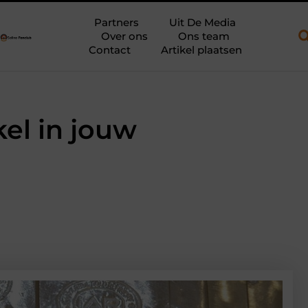
 aanhanger en een plateauwagen
Bouwfolie als stille kracht ond
Partners
Uit De Media
Over ons
Ons team
Contact
Artikel plaatsen
el in jouw