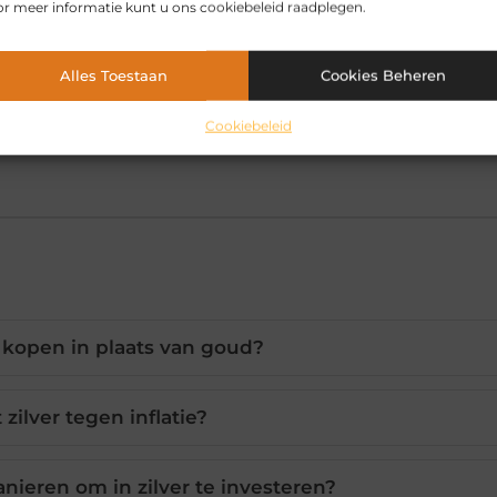
r meer informatie kunt u ons cookiebeleid raadplegen.
e beleggingsstrategie. Het biedt bescherming tegen infl
teren van de groeiende vraag naar duurzame technologie
Alles Toestaan
Cookies Beheren
teringen in zilvermijnen, het is belangrijk om goed
rwegen. Wil je meer weten over de mogelijkheden? Bezo
Cookiebeleid
ing in de aan- en verkoop van fysiek zilver en goud.
 kopen in plaats van goud?
ilver tegen inflatie?
nieren om in zilver te investeren?