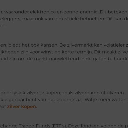
eën, waaronder elektronica en zonne-energie. Dit beteken
n beleggers, maar ook van industriële behoeften. Dit kan d
en.
ien, biedt het ook kansen. De zilvermarkt kan volatieler z
heden zijn voor winst op korte termijn. Dit maakt zilve
ereid zijn om de markt nauwlettend in de gaten te houd
oor fysiek zilver te kopen, zoals zilverbaren of zilveren
jk eigenaar bent van het edelmetaal. Wil je meer weten
naar
zilver kopen
.
Exchange Traded Funds (ETF’s). Deze fondsen volgen de pr