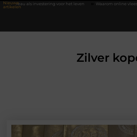
Nieuwe
tering voor het leven
Waarom online vlees bestellen steeds gew
artikelen
Zilver ko