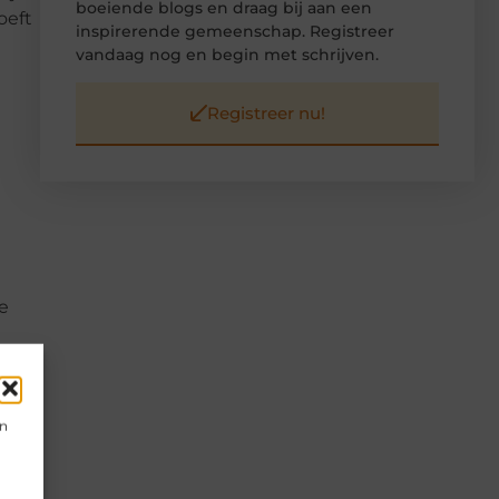
boeiende blogs en draag bij aan een
oeft
inspirerende gemeenschap. Registreer
vandaag nog en begin met schrijven.
Registreer nu!
e
en
an