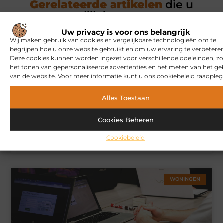
Gerelateerde artikelen
die u
mogelijk interesseren
Uw privacy is voor ons belangrijk
Wij maken gebruik van cookies en vergelijkbare technologieën om te
MARKETING
begrijpen hoe u onze website gebruikt en om uw ervaring te verbeteren
Deze cookies kunnen worden ingezet voor verschillende doeleinden, zo
het tonen van gepersonaliseerde advertenties en het meten van het ge
van de website. Voor meer informatie kunt u ons cookiebeleid raadpleg
Alles Toestaan
Cookies Beheren
Hoe u een webshop laat bouwen die klaar is voor
Cookiebeleid
internationale verkoop
WONINGEN