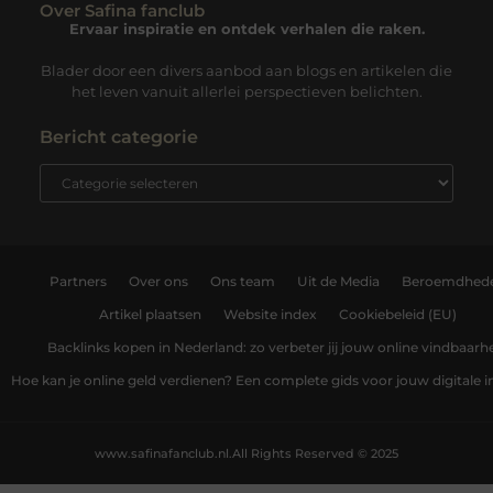
Over Safina fanclub
Ervaar inspiratie en ontdek verhalen die raken.
Blader door een divers aanbod aan blogs en artikelen die
het leven vanuit allerlei perspectieven belichten.
Bericht categorie
Partners
Over ons
Ons team
Uit de Media
Beroemdhed
Artikel plaatsen
Website index
Cookiebeleid (EU)
Backlinks kopen in Nederland: zo verbeter jij jouw online vindbaarh
Hoe kan je online geld verdienen? Een complete gids voor jouw digitale
www.safinafanclub.nl.
All Rights Reserved © 2025