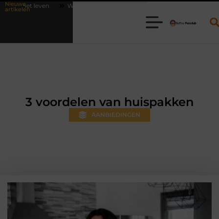
Nieuwe
Waarom online vlees bestellen steeds gewoner wordt
Aanhanger hu
artikelen
3 voordelen van huispakken
AANBIEDINGEN