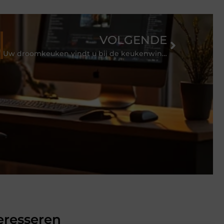
VOLGENDE
Uw droomkeuken vindt u bij de keukenwinkel nabij Tilburg
eresseren