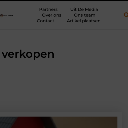
open aanhanger en een plateauwagen
Bouwfolie als stille krach
Partners
Uit De Media
Over ons
Ons team
Contact
Artikel plaatsen
e verkopen