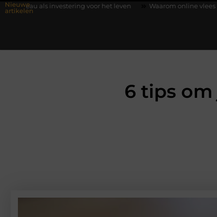
Nieuwe
nvestering voor het leven
Waarom online vlees bestellen steeds
artikelen
6 tips om