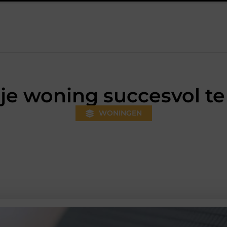
 gewoner wordt
Aanhanger huren bij JobCar: kies tussen een 
 je woning succesvol t
WONINGEN