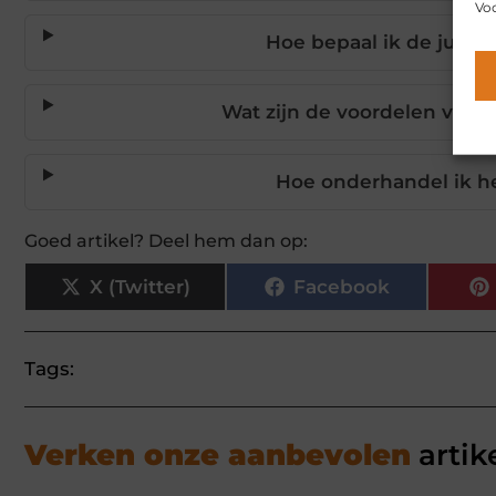
Voo
Hoe bepaal ik de juiste
Wat zijn de voordelen van
Hoe onderhandel ik h
Goed artikel? Deel hem dan op:
X (Twitter)
Facebook
Tags:
Verken onze aanbevolen
artik