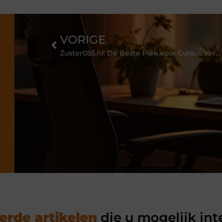
VORIGE
Zuster055.nl: De Beste Plek voor Cursus Verpleegtechnische Handelingen
erde artikelen
die u mogelijk int