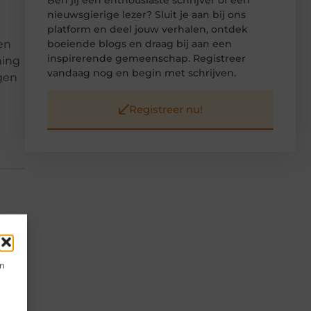
nieuwsgierige lezer? Sluit je aan bij ons
platform en deel jouw verhalen, ontdek
en
boeiende blogs en draag bij aan een
inspirerende gemeenschap. Registreer
ning
vandaag nog en begin met schrijven.
gen
Registreer nu!
▼
en
▼