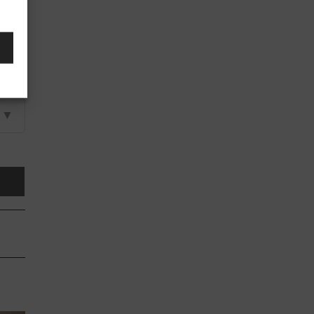
▼
▼
▼