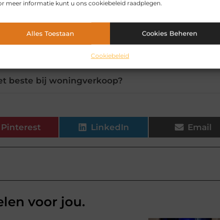
r meer informatie kunt u ons cookiebeleid raadplegen.
 vraagprijs voor mijn woning?
Alles Toestaan
Cookies Beheren
 samenwerking met een makelaar?
Cookiebeleid
et beste bij woningverkoop?
Pinterest
LinkedIn
Email
elen voor jou.