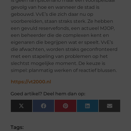
is geen rampscenario maar een voorspelbaar
gevolg van hoe en wanneer de stad is
gebouwd. VvE’s die zich daar nu op
voorbereiden, staan straks sterk. Ze hebben
een gevuld reservefonds, een actueel MJOP,
een beheerder die de complexen kent en
eigenaren die begrijpen wat er speelt. VvE’s
die afwachten, worden straks geconfronteerd
met een stapeling van problemen op het
slechtst mogelijke moment. De keuze is
simpel: planmatig werken of reactief blussen.
https://vt2000.nl
Goed artikel? Deel hem dan op:
X
Facebook
Pinterest
LinkedIn
Email
(Twitter)
Tags: