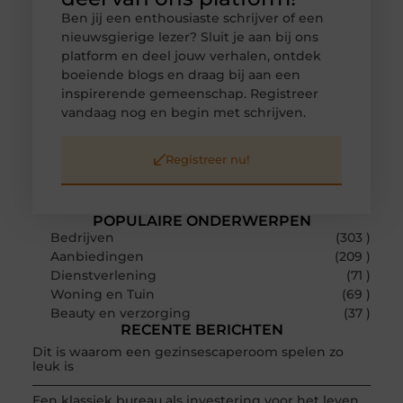
Ben jij een enthousiaste schrijver of een
nieuwsgierige lezer? Sluit je aan bij ons
platform en deel jouw verhalen, ontdek
boeiende blogs en draag bij aan een
inspirerende gemeenschap. Registreer
vandaag nog en begin met schrijven.
Registreer nu!
POPULAIRE ONDERWERPEN
Bedrijven
(303 )
Aanbiedingen
(209 )
Dienstverlening
(71 )
Woning en Tuin
(69 )
Beauty en verzorging
(37 )
RECENTE BERICHTEN
Dit is waarom een gezinsescaperoom spelen zo
leuk is
Een klassiek bureau als investering voor het leven