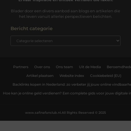
Blader door een divers aanbod aan blogs en artikelen die
het leven vanuit allerlei perspectieven belichten.
Bericht categorie
Partners
Over ons
Ons team
Uit de Media
Beroemdhed
Artikel plaatsen
Website index
Cookiebeleid (EU)
Backlinks kopen in Nederland: zo verbeter jij jouw online vindbaarh
Hoe kan je online geld verdienen? Een complete gids voor jouw digitale
www.safinafanclub.nl.
All Rights Reserved © 2025