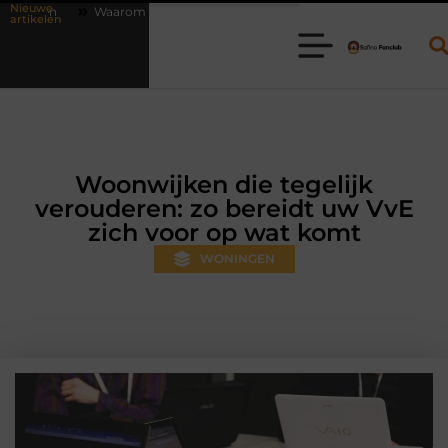
Nieuwe
online vlees bestellen steeds gewoner wordt
Aanhanger huren bij J
artikelen
Woonwijken die tegelijk
verouderen: zo bereidt uw VvE
zich voor op wat komt
WONINGEN