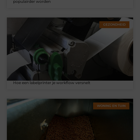
populairder worden
GEZONDHEID
Hoe een labelprinter je workflow versnelt
WONING EN TUIN