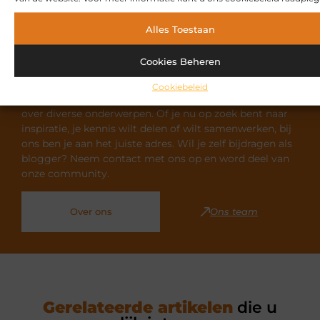
Alles Toestaan
Cookies Beheren
Ontdek meer over Safinafanclub.nl
Cookiebeleid
Safinafanclub.nl is dé plek voor uiteenlopende blogs
over diverse onderwerpen. Of je nu op zoek bent naar
inspiratie, je kennis wilt delen of wilt samenwerken, bij
ons ben je aan het juiste adres. Wil je zelf bijdragen als
blogger? Neem contact met ons op en word deel van
onze community.
Over ons
Ons team
Gerelateerde artikelen
die u