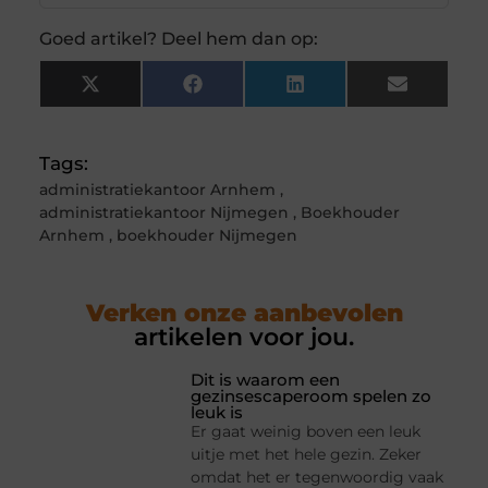
Goed artikel? Deel hem dan op:
X
Facebook
LinkedIn
Email
(Twitter)
Tags:
administratiekantoor Arnhem
,
administratiekantoor Nijmegen
,
Boekhouder
Arnhem
,
boekhouder Nijmegen
Verken onze aanbevolen
artikelen voor jou.
Dit is waarom een
gezinsescaperoom spelen zo
leuk is
Er gaat weinig boven een leuk
uitje met het hele gezin. Zeker
omdat het er tegenwoordig vaak