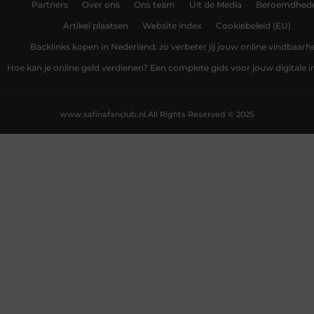
Partners
Over ons
Ons team
Uit de Media
Beroemdhed
Artikel plaatsen
Website index
Cookiebeleid (EU)
Backlinks kopen in Nederland: zo verbeter jij jouw online vindbaarh
Hoe kan je online geld verdienen? Een complete gids voor jouw digitale
www.safinafanclub.nl.
All Rights Reserved © 2025