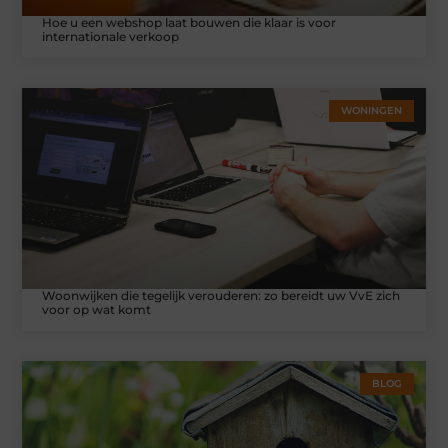
Hoe u een webshop laat bouwen die klaar is voor
internationale verkoop
WONINGEN
Woonwijken die tegelijk verouderen: zo bereidt uw VvE zich
voor op wat komt
BLOG