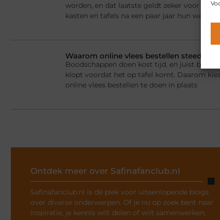
Voo
worden, en dat laatste geldt zeker voor kla
kasten en tafels na een paar jaar hun waarde
Waarom online vlees bestellen steeds g
Boodschappen doen kost tijd, en juist bij vlee
klopt voordat het op tafel komt. Daarom ki
online vlees bestellen te doen in plaats
Ontdek meer over Safinafanclub.nl
Safinafanclub.nl is dé plek voor uiteenlopende blogs
over diverse onderwerpen. Of je nu op zoek bent naar
inspiratie, je kennis wilt delen of wilt samenwerken,