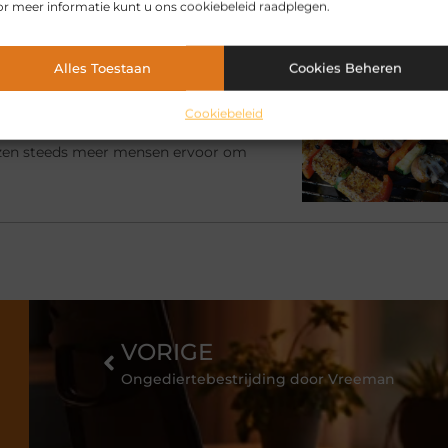
r meer informatie kunt u ons cookiebeleid raadplegen.
ssieke meubels. Waar goedkope
 verliezen, houden
Alles Toestaan
Cookies Beheren
ewoner wordt
Cookiebeleid
s wilt u zeker weten dat de kwaliteit
ezen steeds meer mensen ervoor om
VORIGE
Ongediertebestrijding door Vreeman