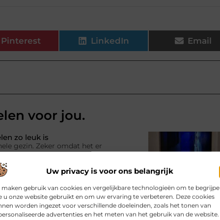
Pinterest
LinkedIn
Email
elen voor jou.
en zo leuk is
hele gezin. Zeker omdat het er
ltijd wel één persoon weg is, druk
Uw privacy is voor ons belangrijk
 maken gebruik van cookies en vergelijkbare technologieën om te begrijp
 u onze website gebruikt en om uw ervaring te verbeteren. Deze cookies
nen worden ingezet voor verschillende doeleinden, zoals het tonen van
et leven
ersonaliseerde advertenties en het meten van het gebruik van de website.
 het kan ook een investering