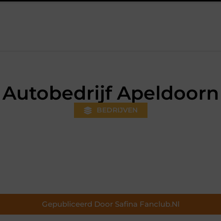
eeds gewoner wordt
Aanhanger huren bij JobCar: kies tussen 
Autobedrijf Apeldoorn
BEDRIJVEN
Gepubliceerd Door Safina Fanclub.nl