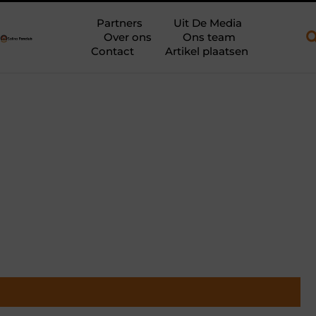
een open aanhanger en een plateauwagen
Bouwfolie als stille k
Partners
Uit De Media
Over ons
Ons team
Contact
Artikel plaatsen