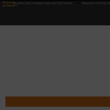
Nieuwe
ls investering voor het leven
Waarom online vlees bestellen st
artikelen