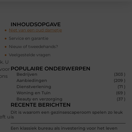
INHOUDSOPGAVE
Niet van een oud dametje
Service en garantie
Nieuw of tweedehands?
Veelgestelde vragen
k. U
POPULAIRE ONDERWERPEN
rvoor
Bedrijven
(303 )
ions
Aanbiedingen
(209 )
Dienstverlening
(71 )
Woning en Tuin
(69 )
Beauty en verzorging
(37 )
RECENTE BERICHTEN
Dit is waarom een gezinsescaperoom spelen zo leuk
eft u
is
Een klassiek bureau als investering voor het leven