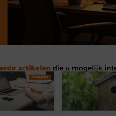
erde artikelen
die u mogelijk int
WONINGEN