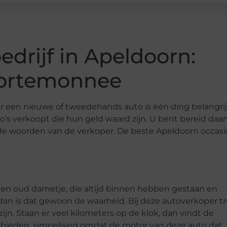
drijf in Apeldoorn:
portemonnee
r een nieuwe of tweedehands auto is één ding belangrij
’s verkoopt die hun geld waard zijn. U bent bereid daa
 de woorden van de verkoper. De beste Apeldoorn occas
een oud dametje, die altijd binnen hebben gestaan en
, dan is dat gewoon de waarheid. Bij deze autoverkoper tr
n. Staan er veel kilometers op de klok, dan vindt de
 bieden, simpelweg omdat de motor van deze auto dat