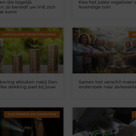
n die tegelijk
Kies het juiste vogelvoer 
n: zo bereidt uw VvE zich
levendige tuin
at komt
PARTICULIERE DIENSTVERLENING
A
kering afsluiten nabij Den
Samen het verschil make
lke dekking past bij jouw
onderzoek naar alvleeskl
ELECTRONICA EN COMPUTERS