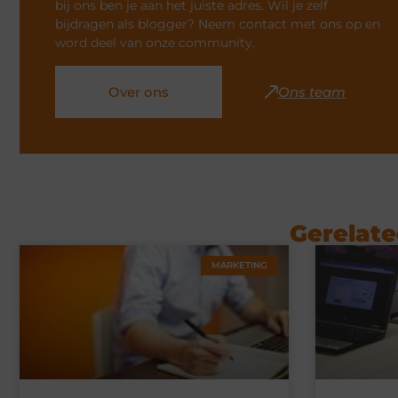
bij ons ben je aan het juiste adres. Wil je zelf
bijdragen als blogger? Neem contact met ons op en
word deel van onze community.
Over ons
Ons team
Gerelate
MARKETING