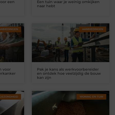
voor een
Een tuin waar je weinig omkijken
naar hebt
ANBIEDINGEN
AANBIEDINGEN
n voor
Pak je kans als werkvoorbereider
ierkanker
en ontdek hoe veelzijdig de bouw
kan zijn
GEZONDHEID
WONING EN TUIN