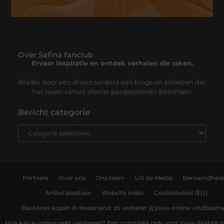
Over Safina fanclub
Ervaar inspiratie en ontdek verhalen die raken.
Blader door een divers aanbod aan blogs en artikelen die
het leven vanuit allerlei perspectieven belichten.
Bericht categorie
Partners
Over ons
Ons team
Uit de Media
Beroemdhed
Artikel plaatsen
Website index
Cookiebeleid (EU)
Backlinks kopen in Nederland: zo verbeter jij jouw online vindbaarh
Hoe kan je online geld verdienen? Een complete gids voor jouw digitale