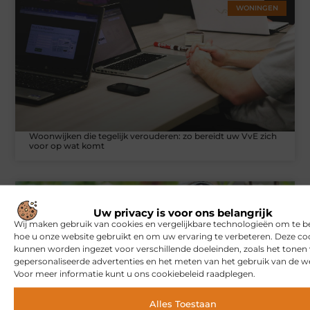
WONINGEN
Woonwijken die tegelijk verouderen: zo bereidt uw VvE zich
voor op wat komt
BLOG
Uw privacy is voor ons belangrijk
Wij maken gebruik van cookies en vergelijkbare technologieën om te b
hoe u onze website gebruikt en om uw ervaring te verbeteren. Deze co
kunnen worden ingezet voor verschillende doeleinden, zoals het tonen
gepersonaliseerde advertenties en het meten van het gebruik van de we
Voor meer informatie kunt u ons cookiebeleid raadplegen.
Alles Toestaan