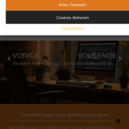
bouwproject
Alles Toestaan
Wat een website redesign inhoudt en wanneer het
Cookies Beheren
tijd is voor een nieuwe website
Cookiebeleid
VORIGE
VOLGENDE
Sieraden met korting kopen?
Schoonmaakbedrijf in Marssteden tot uw dienst
Ontdek meer over Safinafanclub.nl
Safinafanclub.nl is dé plek voor uiteenlopende blogs