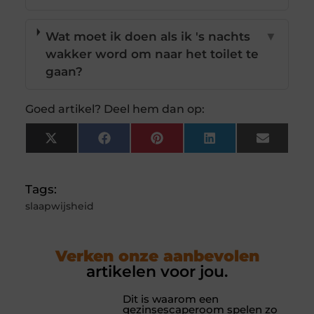
Wat moet ik doen als ik 's nachts
▼
wakker word om naar het toilet te
gaan?
Goed artikel? Deel hem dan op:
X
Facebook
Pinterest
LinkedIn
Email
(Twitter)
Tags:
slaapwijsheid
Verken onze aanbevolen
artikelen voor jou.
Dit is waarom een
gezinsescaperoom spelen zo