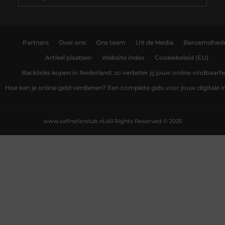
Partners
Over ons
Ons team
Uit de Media
Beroemdhed
Artikel plaatsen
Website index
Cookiebeleid (EU)
Backlinks kopen in Nederland: zo verbeter jij jouw online vindbaarh
Hoe kan je online geld verdienen? Een complete gids voor jouw digitale
www.safinafanclub.nl.
All Rights Reserved © 2025