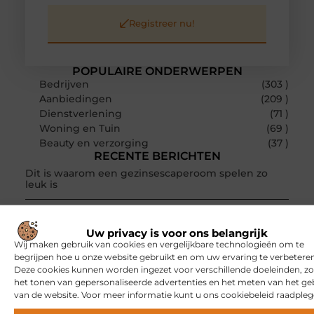
Registreer nu!
POPULAIRE ONDERWERPEN
Bedrijven
(303 )
Aanbiedingen
(209 )
Dienstverlening
(71 )
Woning en Tuin
(69 )
Beauty en verzorging
(37 )
RECENTE BERICHTEN
Dit is waarom een gezinsescaperoom spelen zo
leuk is
Een klassiek bureau als investering voor het leven
Uw privacy is voor ons belangrijk
Waarom online vlees bestellen steeds gewoner
Wij maken gebruik van cookies en vergelijkbare technologieën om te
wordt
begrijpen hoe u onze website gebruikt en om uw ervaring te verbeteren
Deze cookies kunnen worden ingezet voor verschillende doeleinden, zo
Aanhanger huren bij JobCar: kies tussen een open
het tonen van gepersonaliseerde advertenties en het meten van het ge
aanhanger en een plateauwagen
van de website. Voor meer informatie kunt u ons cookiebeleid raadpleg
Bouwfolie als stille kracht onder elk succesvol