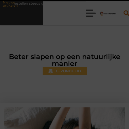
Nieuwe
woner wordt
Aanhanger huren bij JobCar: kies tussen een open aanh
artikelen
Beter slapen op een natuurlijke
manier
GEZONDHEID