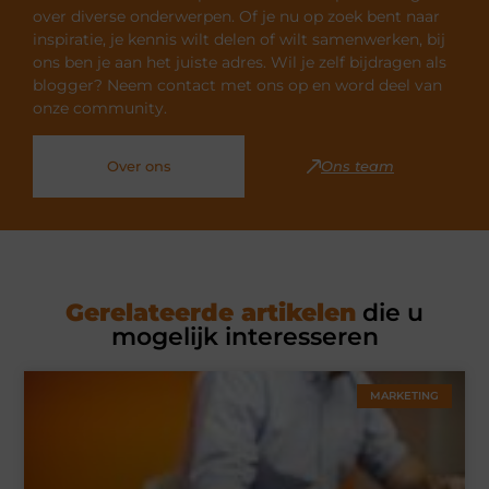
over diverse onderwerpen. Of je nu op zoek bent naar
inspiratie, je kennis wilt delen of wilt samenwerken, bij
ons ben je aan het juiste adres. Wil je zelf bijdragen als
blogger? Neem contact met ons op en word deel van
onze community.
Over ons
Ons team
Gerelateerde artikelen
die u
mogelijk interesseren
MARKETING