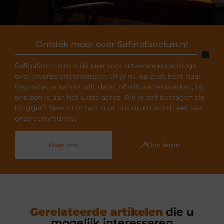
Ontdek meer over Safinafanclub.nl
Safinafanclub.nl is dé plek voor uiteenlopende blogs
over diverse onderwerpen. Of je nu op zoek bent naar
inspiratie, je kennis wilt delen of wilt samenwerken, bij
ons ben je aan het juiste adres. Wil je zelf bijdragen als
blogger? Neem contact met ons op en word deel van
onze community.
Over ons
Ons team
Gerelateerde artikelen
die u
mogelijk interesseren