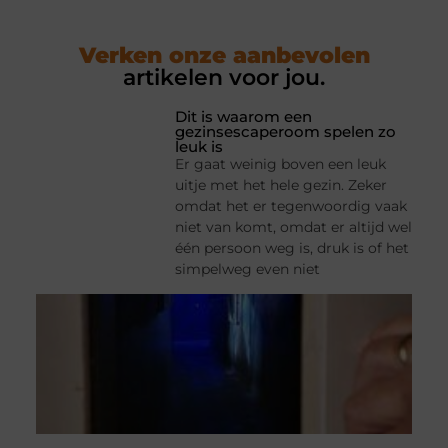
Verken onze aanbevolen
artikelen voor jou.
Dit is waarom een
gezinsescaperoom spelen zo
leuk is
Er gaat weinig boven een leuk
uitje met het hele gezin. Zeker
omdat het er tegenwoordig vaak
niet van komt, omdat er altijd wel
één persoon weg is, druk is of het
simpelweg even niet