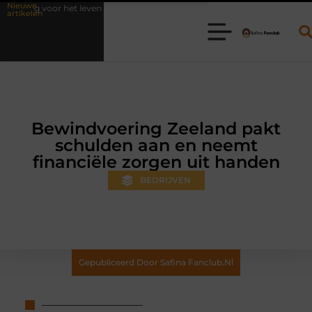
Nieuwe
even
Waarom online vlees bestellen steeds gewoner wordt
Aanha
artikelen
Bewindvoering Zeeland pakt
schulden aan en neemt
financiële zorgen uit handen
BEDRIJVEN
Gepubliceerd Door Safina Fanclub.nl