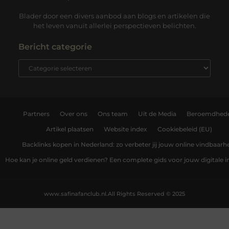
Blader door een divers aanbod aan blogs en artikelen die
het leven vanuit allerlei perspectieven belichten.
Bericht categorie
Partners
Over ons
Ons team
Uit de Media
Beroemdhed
Artikel plaatsen
Website index
Cookiebeleid (EU)
Backlinks kopen in Nederland: zo verbeter jij jouw online vindbaarh
Hoe kan je online geld verdienen? Een complete gids voor jouw digitale
www.safinafanclub.nl.
All Rights Reserved © 2025