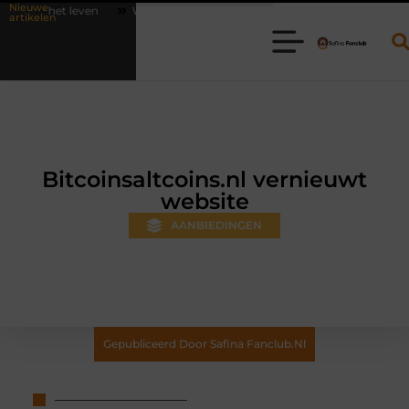
Nieuwe
Waarom online vlees bestellen steeds gewoner wordt
Aanhanger h
artikelen
Bitcoinsaltcoins.nl vernieuwt
website
AANBIEDINGEN
Gepubliceerd Door Safina Fanclub.nl