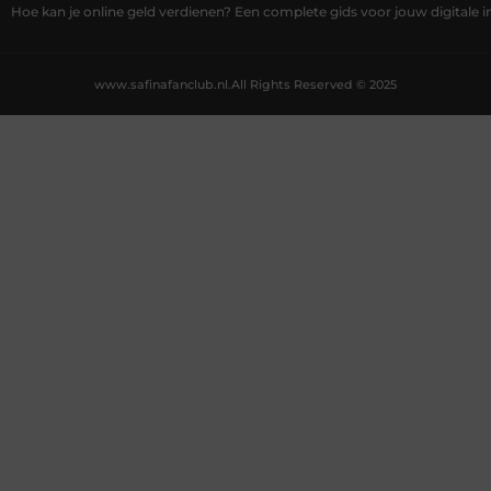
Hoe kan je online geld verdienen? Een complete gids voor jouw digitale
www.safinafanclub.nl.
All Rights Reserved © 2025