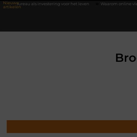
Nieuwe
s investering voor het leven
Waarom online vlees bestellen ste
artikelen
Bro