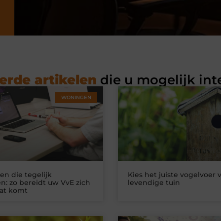
erde artikelen
die u mogelijk int
WONINGEN
n die tegelijk
Kies het juiste vogelvoer 
n: zo bereidt uw VvE zich
levendige tuin
at komt