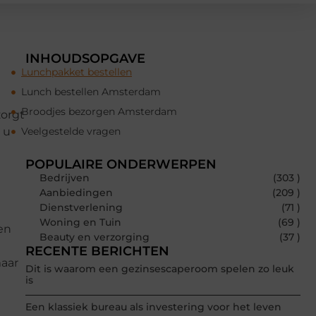
INHOUDSOPGAVE
Lunchpakket bestellen
Lunch bestellen Amsterdam
Broodjes bezorgen Amsterdam
zorgt
 u
Veelgestelde vragen
POPULAIRE ONDERWERPEN
Bedrijven
(303 )
Aanbiedingen
(209 )
Dienstverlening
(71 )
Woning en Tuin
(69 )
ten
Beauty en verzorging
(37 )
RECENTE BERICHTEN
maar
Dit is waarom een gezinsescaperoom spelen zo leuk
is
Een klassiek bureau als investering voor het leven