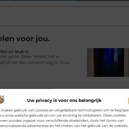
elen voor jou.
en zo leuk is
hele gezin. Zeker omdat het er
ltijd wel één persoon weg is, druk
et leven
 het kan ook een investering
Uw privacy is voor ons belangrijk
ssieke meubels. Waar goedkope
 verliezen, houden
 maken gebruik van cookies en vergelijkbare technologieën om te begrijp
 u onze website gebruikt en om uw ervaring te verbeteren. Deze cookies
nen worden ingezet voor verschillende doeleinden, zoals het tonen van
ersonaliseerde advertenties en het meten van het gebruik van de website.