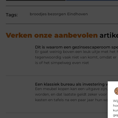
broodjes bezorgen Eindhoven
Tags:
Verken onze aanbevolen
artik
Dit is waarom een gezinsescaperoom spel
Er gaat weinig boven een leuk uitje met het 
tegenwoordig vaak niet van komt, omdat er a
is of het simpelweg even niet
Een klassiek bureau als investering voor h
Een meubel kopen kan een uitgave zijn, maar
worden, en dat laatste geldt zeker voor kla
kasten en tafels na een paar jaar hun waarde
Wij
hoe
kun
gep