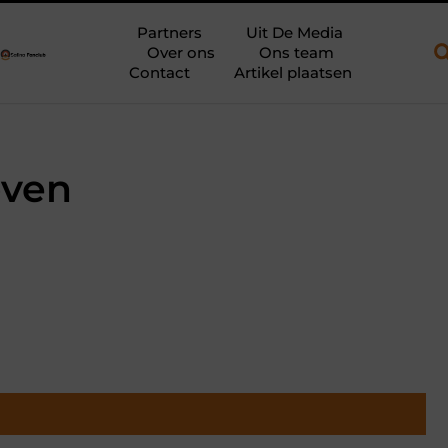
en open aanhanger en een plateauwagen
Bouwfolie als stille kr
Partners
Uit De Media
Over ons
Ons team
Contact
Artikel plaatsen
oven