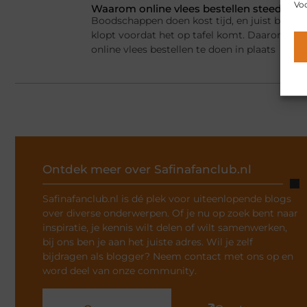
Voo
Waarom online vlees bestellen steeds g
Boodschappen doen kost tijd, en juist bij vlee
klopt voordat het op tafel komt. Daarom ki
online vlees bestellen te doen in plaats
Ontdek meer over Safinafanclub.nl
Safinafanclub.nl is dé plek voor uiteenlopende blogs
over diverse onderwerpen. Of je nu op zoek bent naar
inspiratie, je kennis wilt delen of wilt samenwerken,
bij ons ben je aan het juiste adres. Wil je zelf
bijdragen als blogger? Neem contact met ons op en
word deel van onze community.