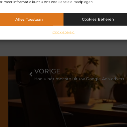
r meer informatie kunt u ons cookiebeleid raadplegen.
ewoner wordt
s wilt u zeker weten dat de kwaliteit
ezen steeds meer mensen ervoor om
Alles Toestaan
Cookies Beheren
Cookiebeleid
VORIGE
Hoe u het meeste uit uw Google Ads-advertenties h