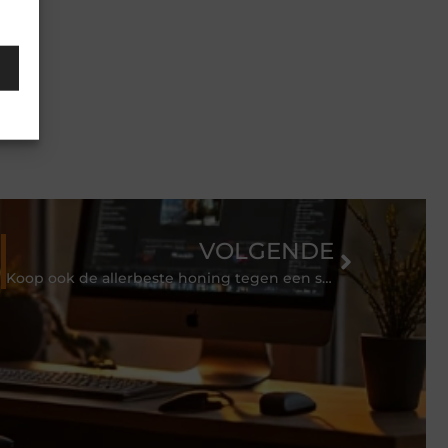
VOLGENDE
aalt
Koop ook de allerbeste honing tegen een scherpe prijs!