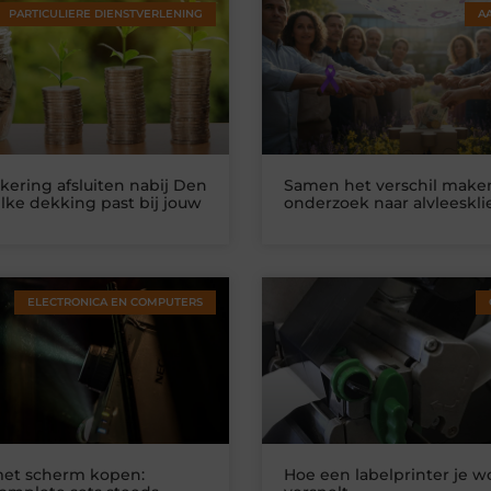
PARTICULIERE DIENSTVERLENING
A
kering afsluiten nabij Den
Samen het verschil make
lke dekking past bij jouw
onderzoek naar alvleeskl
ELECTRONICA EN COMPUTERS
et scherm kopen:
Hoe een labelprinter je w