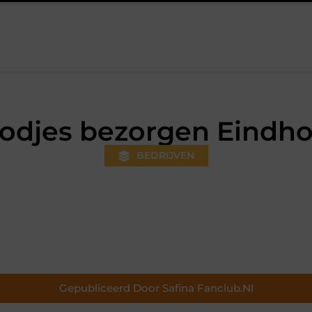
eds gewoner wordt
Aanhanger huren bij JobCar: kies tussen e
odjes bezorgen Eindh
BEDRIJVEN
Gepubliceerd Door Safina Fanclub.nl