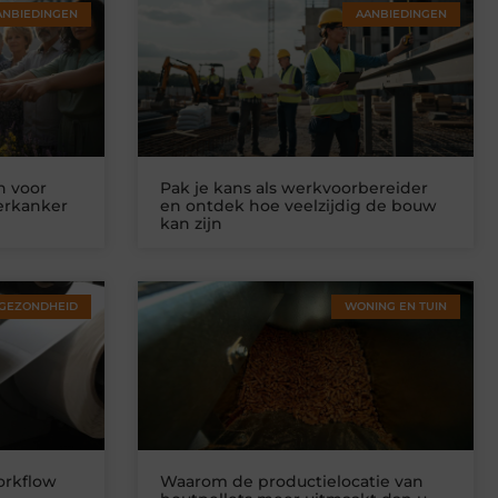
ANBIEDINGEN
AANBIEDINGEN
n voor
Pak je kans als werkvoorbereider
ierkanker
en ontdek hoe veelzijdig de bouw
kan zijn
GEZONDHEID
WONING EN TUIN
orkflow
Waarom de productielocatie van