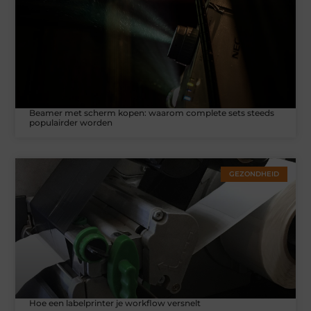
Beamer met scherm kopen: waarom complete sets steeds
populairder worden
GEZONDHEID
Hoe een labelprinter je workflow versnelt