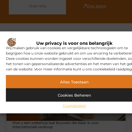
Over ons
Ons team
Uw privacy is voor ons belangrijk
Gerelateerde artikelen
die u
Wij maken gebruik van cookies en vergelijkbare technologieën om te
mogelijk interesseren
begrijpen hoe u onze website gebruikt en om uw ervaring te verbeteren
Deze cookies kunnen worden ingezet voor verschillende doeleinden, zo
het tonen van gepersonaliseerde advertenties en het meten van het ge
MARKETING
van de website. Voor meer informatie kunt u ons cookiebeleid raadpleg
Alles Toestaan
Cookies Beheren
Cookiebeleid
Hoe u een webshop laat bouwen die klaar is voor
internationale verkoop