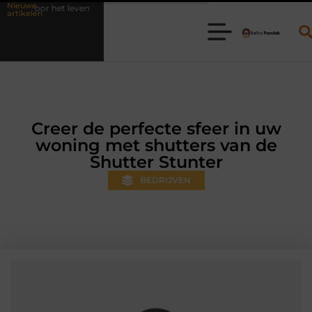
Nieuwe
Waarom online vlees bestellen steeds gewoner wordt
Aanhange
artikelen
Creer de perfecte sfeer in uw
woning met shutters van de
Shutter Stunter
BEDRIJVEN