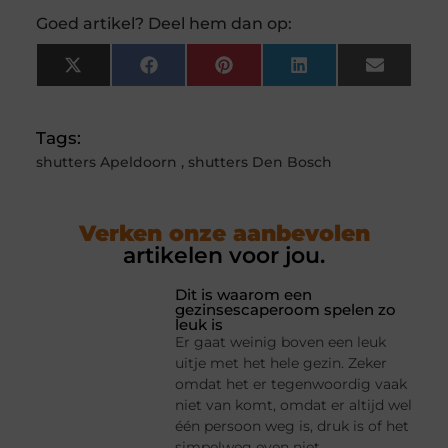
Goed artikel? Deel hem dan op:
X
Facebook
Pinterest
LinkedIn
Email
(Twitter)
Tags:
shutters Apeldoorn
,
shutters Den Bosch
Verken onze aanbevolen
artikelen voor jou.
Dit is waarom een
gezinsescaperoom spelen zo
leuk is
Er gaat weinig boven een leuk
uitje met het hele gezin. Zeker
omdat het er tegenwoordig vaak
niet van komt, omdat er altijd wel
één persoon weg is, druk is of het
simpelweg even niet