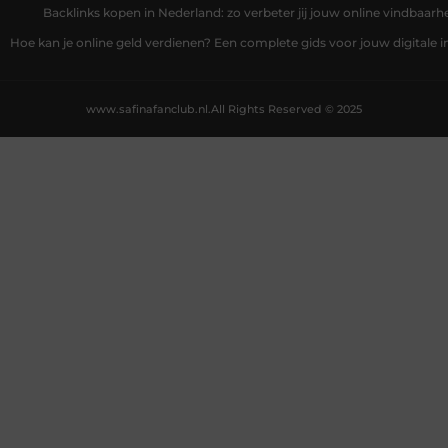
Backlinks kopen in Nederland: zo verbeter jij jouw online vindbaarh
Hoe kan je online geld verdienen? Een complete gids voor jouw digitale
www.safinafanclub.nl.
All Rights Reserved © 2025