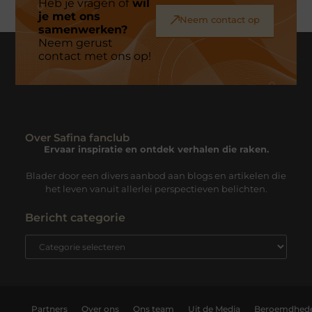
Heb je vragen of
wil
je met ons
Neem contact op
samenwerken?
Neem gerust
contact met ons op!
Over Safina fanclub
Ervaar inspiratie en ontdek verhalen die raken.
Blader door een divers aanbod aan blogs en artikelen die
het leven vanuit allerlei perspectieven belichten.
Bericht categorie
Partners
Over ons
Ons team
Uit de Media
Beroemdhed