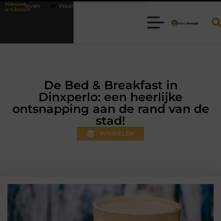
Nieuwe
rom online vlees bestellen steeds gewoner wordt
Aanhanger huren b
artikelen
De Bed & Breakfast in
Dinxperlo: een heerlijke
ontsnapping aan de rand van de
stad!
WINKELEN