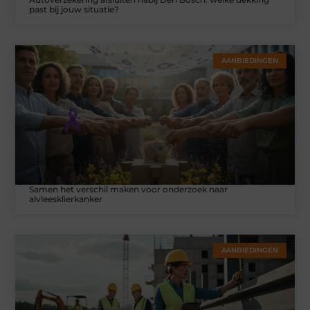
past bij jouw situatie?
AANBIEDINGEN
Samen het verschil maken voor onderzoek naar
alvleesklierkanker
AANBIEDINGEN