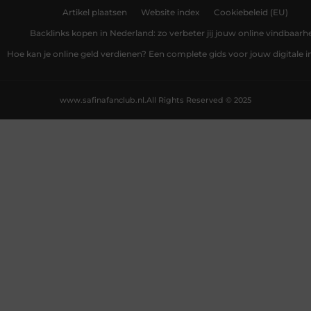
Artikel plaatsen
Website index
Cookiebeleid (EU)
Backlinks kopen in Nederland: zo verbeter jij jouw online vindbaarh
Hoe kan je online geld verdienen? Een complete gids voor jouw digitale
www.safinafanclub.nl.
All Rights Reserved © 2025