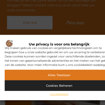
ons ben je aan het juiste adres. Wil je zelf bijdragen als
blogger? Neem contact met ons op en word deel van
onze community.
Over ons
Ons team
Uw privacy is voor ons belangrijk
Wij maken gebruik van cookies en vergelijkbare technologieën om te
begrijpen hoe u onze website gebruikt en om uw ervaring te verbeteren
Gerelateerde artikelen
die u
Deze cookies kunnen worden ingezet voor verschillende doeleinden, zo
mogelijk interesseren
het tonen van gepersonaliseerde advertenties en het meten van het ge
van de website. Voor meer informatie kunt u ons cookiebeleid raadpleg
MARKETING
Alles Toestaan
Cookies Beheren
Cookiebeleid