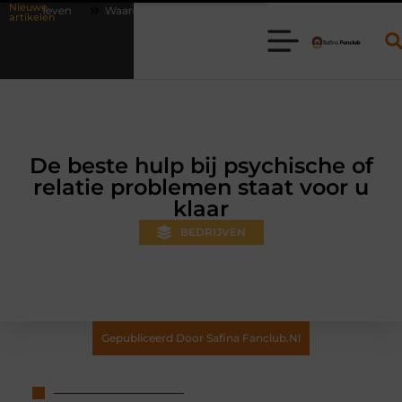
Nieuwe
arom online vlees bestellen steeds gewoner wordt
Aanhanger huren 
artikelen
De beste hulp bij psychische of
relatie problemen staat voor u
klaar
BEDRIJVEN
Gepubliceerd Door Safina Fanclub.nl