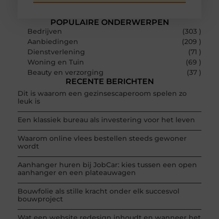
POPULAIRE ONDERWERPEN
Bedrijven
(303 )
Aanbiedingen
(209 )
Dienstverlening
(71 )
Woning en Tuin
(69 )
Beauty en verzorging
(37 )
RECENTE BERICHTEN
Dit is waarom een gezinsescaperoom spelen zo
leuk is
Een klassiek bureau als investering voor het leven
Waarom online vlees bestellen steeds gewoner
wordt
Aanhanger huren bij JobCar: kies tussen een open
aanhanger en een plateauwagen
Bouwfolie als stille kracht onder elk succesvol
bouwproject
Wat een website redesign inhoudt en wanneer het