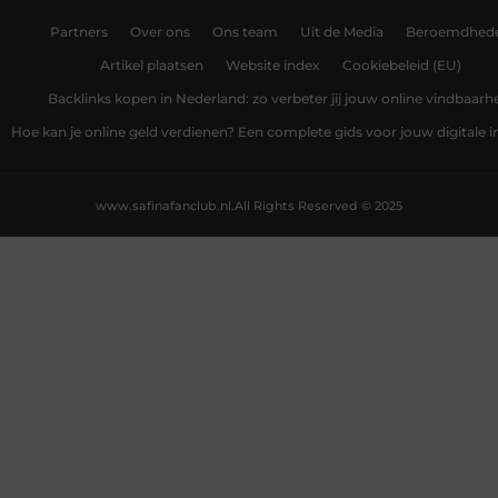
Partners
Over ons
Ons team
Uit de Media
Beroemdhed
Artikel plaatsen
Website index
Cookiebeleid (EU)
Backlinks kopen in Nederland: zo verbeter jij jouw online vindbaarh
Hoe kan je online geld verdienen? Een complete gids voor jouw digitale
www.safinafanclub.nl.
All Rights Reserved © 2025