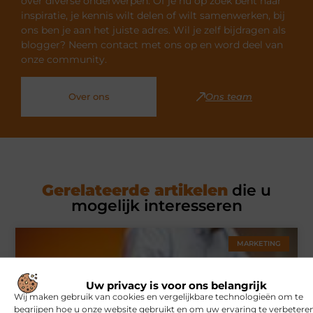
over diverse onderwerpen. Of je nu op zoek bent naar
inspiratie, je kennis wilt delen of wilt samenwerken, bij
ons ben je aan het juiste adres. Wil je zelf bijdragen als
blogger? Neem contact met ons op en word deel van
onze community.
Over ons
Ons team
Gerelateerde artikelen
die u
mogelijk interesseren
MARKETING
Uw privacy is voor ons belangrijk
Wij maken gebruik van cookies en vergelijkbare technologieën om te
begrijpen hoe u onze website gebruikt en om uw ervaring te verbeteren