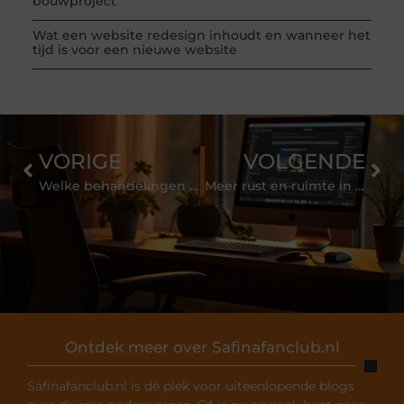
bouwproject
Wat een website redesign inhoudt en wanneer het
tijd is voor een nieuwe website
VORIGE
VOLGENDE
Welke behandelingen te verwachten bij de beste schoonheidsspecialist in Soest
Meer rust en ruimte in je werkzaamheden dankzij Shiftbase
Ontdek meer over Safinafanclub.nl
Safinafanclub.nl is dé plek voor uiteenlopende blogs