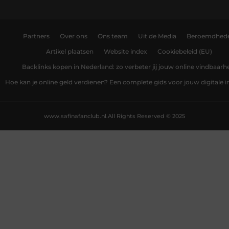
Partners
Over ons
Ons team
Uit de Media
Beroemdhed
Artikel plaatsen
Website index
Cookiebeleid (EU)
Backlinks kopen in Nederland: zo verbeter jij jouw online vindbaarh
Hoe kan je online geld verdienen? Een complete gids voor jouw digitale
www.safinafanclub.nl.
All Rights Reserved © 2025