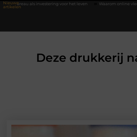
Nieuwe
 investering voor het leven
Waarom online vlees bestellen stee
artikelen
Deze drukkerij n