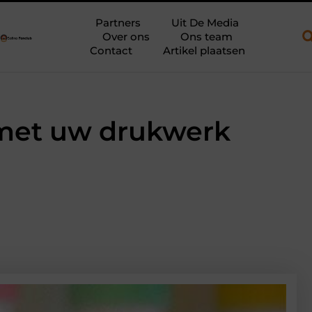
n open aanhanger en een plateauwagen
Bouwfolie als stille kra
Partners
Uit De Media
Over ons
Ons team
Contact
Artikel plaatsen
g met uw drukwerk