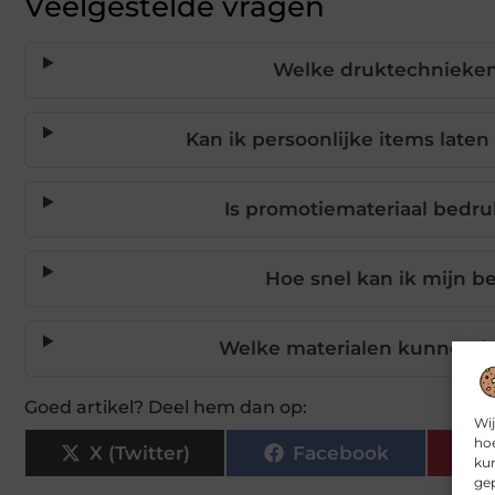
Veelgestelde vragen
Welke druktechnieken 
Kan ik persoonlijke items lat
Is promotiemateriaal bedru
Hoe snel kan ik mijn 
Welke materialen kunnen bi
Goed artikel? Deel hem dan op:
Wij
hoe
X (Twitter)
Facebook
kun
gep