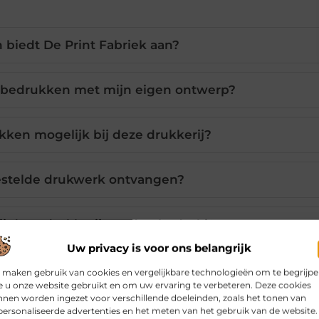
biedt De Print Fabriek aan?
en bedrukken met mijn eigen ontwerp?
kken mogelijk bij deze drukkerij?
bestelde drukwerk ontvangen?
j deze drukkerij worden bedruki?
Uw privacy is voor ons belangrijk
 maken gebruik van cookies en vergelijkbare technologieën om te begrijp
 u onze website gebruikt en om uw ervaring te verbeteren. Deze cookies
Pinterest
LinkedIn
Email
nen worden ingezet voor verschillende doeleinden, zoals het tonen van
ersonaliseerde advertenties en het meten van het gebruik van de website.