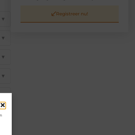
Registreer nu!
▼
▼
▼
▼
▼
en