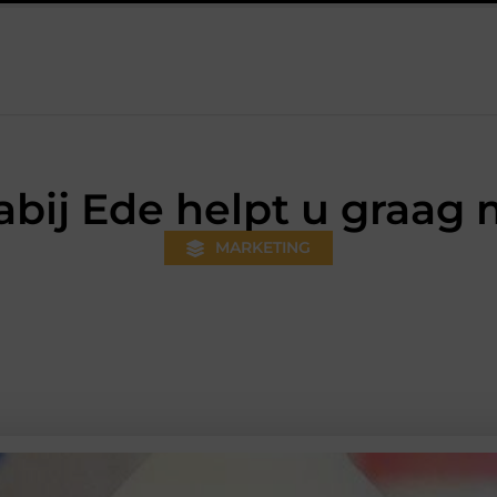
ds gewoner wordt
Aanhanger huren bij JobCar: kies tussen ee
abij Ede helpt u graa
MARKETING