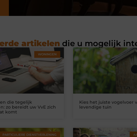
erde artikelen
die u mogelijk int
WONINGEN
n die tegelijk
Kies het juiste vogelvoer 
n: zo bereidt uw VvE zich
levendige tuin
at komt
PARTICULIERE DIENSTVERLENING
A