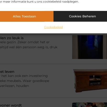
r meer informatie kunt u ons cookiebeleid raadplegen.
Alles Toestaan
Cookies Beheren
elen voor jou.
Cookiebeleid
en zo leuk is
hele gezin. Zeker omdat het er
ltijd wel één persoon weg is, druk
et leven
 het kan ook een investering
ssieke meubels. Waar goedkope
 verliezen, houden
ewoner wordt