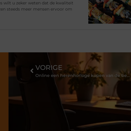
s wilt u zeker weten dat de kwaliteit
ezen steeds meer mensen ervoor om
VORIGE
Online een herenhorloge kopen van de beste kwaliteit