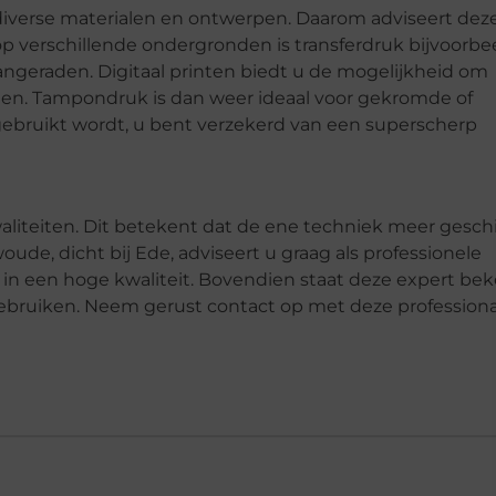
 diverse materialen en ontwerpen. Daarom adviseert dez
p verschillende ondergronden is transferdruk bijvoorbe
aangeraden. Digitaal printen biedt u de mogelijkheid om
sten. Tampondruk is dan weer ideaal voor gekromde of
gebruikt wordt, u bent verzekerd van een superscherp
iteiten. Dit betekent dat de ene techniek meer geschi
ude, dicht bij Ede, adviseert u graag als professionele
 in een hoge kwaliteit. Bovendien staat deze expert be
ebruiken. Neem gerust contact op met deze professional