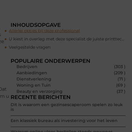
INHOUDSOPGAVE
t
Allerlei opties bij deze professional
s
U kiest in overleg met deze specialist de juiste printtechniek
ze
Veelgestelde vragen
POPULAIRE ONDERWERPEN
Bedrijven
(303 )
Aanbiedingen
(209 )
Dienstverlening
(71 )
Woning en Tuin
(69 )
Dat
Beauty en verzorging
(37 )
om u
RECENTE BERICHTEN
Dit is waarom een gezinsescaperoom spelen zo leuk
is
Een klassiek bureau als investering voor het leven
Waarom online vlees bestellen steeds gewoner