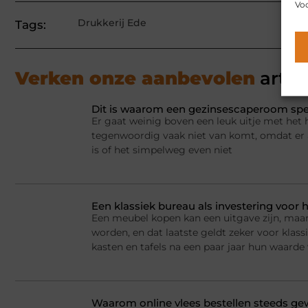
Voo
Drukkerij Ede
Tags:
Verken onze aanbevolen
artik
Dit is waarom een gezinsescaperoom spel
Er gaat weinig boven een leuk uitje met het 
tegenwoordig vaak niet van komt, omdat er a
is of het simpelweg even niet
Een klassiek bureau als investering voor h
Een meubel kopen kan een uitgave zijn, maar
worden, en dat laatste geldt zeker voor kla
kasten en tafels na een paar jaar hun waarde
Waarom online vlees bestellen steeds g