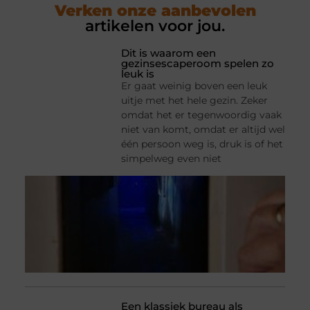
Verken onze aanbevolen
artikelen voor jou.
Dit is waarom een
gezinsescaperoom spelen zo
leuk is
Er gaat weinig boven een leuk
uitje met het hele gezin. Zeker
omdat het er tegenwoordig vaak
niet van komt, omdat er altijd wel
één persoon weg is, druk is of het
simpelweg even niet
Een klassiek bureau als