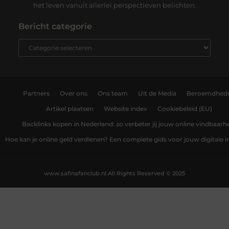
het leven vanuit allerlei perspectieven belichten.
Bericht categorie
Partners
Over ons
Ons team
Uit de Media
Beroemdhed
Artikel plaatsen
Website index
Cookiebeleid (EU)
Backlinks kopen in Nederland: zo verbeter jij jouw online vindbaarh
Hoe kan je online geld verdienen? Een complete gids voor jouw digitale
www.safinafanclub.nl.
All Rights Reserved © 2025