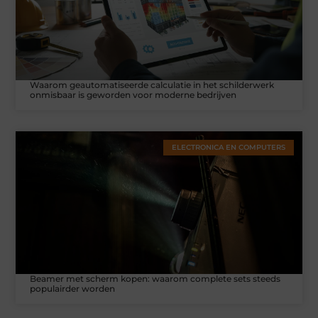
Waarom geautomatiseerde calculatie in het schilderwerk
onmisbaar is geworden voor moderne bedrijven
ELECTRONICA EN COMPUTERS
Beamer met scherm kopen: waarom complete sets steeds
populairder worden