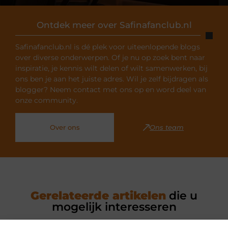
Ontdek meer over Safinafanclub.nl
Safinafanclub.nl is dé plek voor uiteenlopende blogs
over diverse onderwerpen. Of je nu op zoek bent naar
inspiratie, je kennis wilt delen of wilt samenwerken, bij
ons ben je aan het juiste adres. Wil je zelf bijdragen als
blogger? Neem contact met ons op en word deel van
onze community.
Over ons
Ons team
Gerelateerde artikelen
die u
mogelijk interesseren