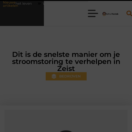
Nieuwe
Waarom online vlees bestellen steeds gewoner wordt
Aanhanger 
artikelen
Dit is de snelste manier om je
stroomstoring te verhelpen in
Zeist
BEDRIJVEN