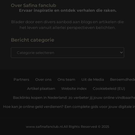
Over Safina fanclub
Ervaar inspiratie en ontdek verhalen die raken.
Blader door een divers aanbod aan blogs en artikelen die
het leven vanuit allerlei perspectieven belichten.
Bericht categorie
Partners
Over ons
Ons team
Uit de Media
Beroemdhed
Artikel plaatsen
Website index
Cookiebeleid (EU)
Backlinks kopen in Nederland: zo verbeter jij jouw online vindbaarh
Hoe kan je online geld verdienen? Een complete gids voor jouw digitale
www.safinafanclub.nl.
All Rights Reserved © 2025