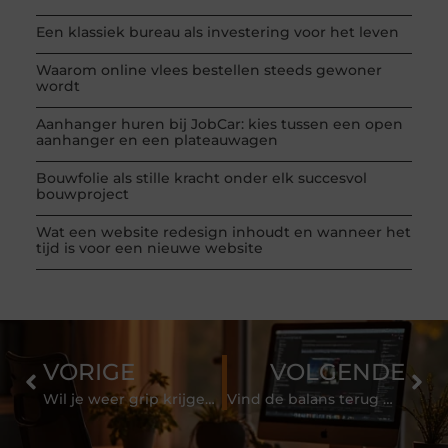
Een klassiek bureau als investering voor het leven
Waarom online vlees bestellen steeds gewoner
wordt
Aanhanger huren bij JobCar: kies tussen een open
aanhanger en een plateauwagen
Bouwfolie als stille kracht onder elk succesvol
bouwproject
Wat een website redesign inhoudt en wanneer het
tijd is voor een nieuwe website
VORIGE
VOLGENDE
Wil je weer grip krijgen op je financiële situatie? De budgetcoach Enschede kan je helpen en je bijs
Vind de balans terug met yoga in Nijkerk