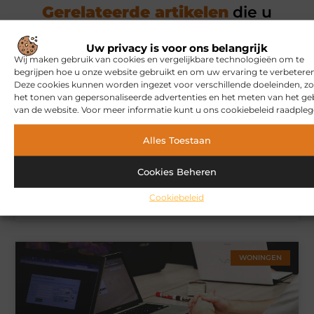
Gerelateerde artikelen
die u
mogelijk interesseren
Uw privacy is voor ons belangrijk
Wij maken gebruik van cookies en vergelijkbare technologieën om te
MARKETING
begrijpen hoe u onze website gebruikt en om uw ervaring te verbeteren
Deze cookies kunnen worden ingezet voor verschillende doeleinden, zo
het tonen van gepersonaliseerde advertenties en het meten van het ge
van de website. Voor meer informatie kunt u ons cookiebeleid raadpleg
Alles Toestaan
Cookies Beheren
Hoe u een webshop laat bouwen die klaar is voor
Cookiebeleid
internationale verkoop
WONINGEN