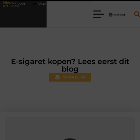
Nieuwe
Waarom online vlees bestellen steeds gewoner wordt
Aanhanger hure
artikelen
E-sigaret kopen? Lees eerst dit
blog
WINKELEN