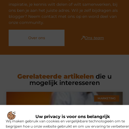
inspiratie, je kennis wilt delen of wilt samenwerken, bij
ons ben je aan het juiste adres. Wil je zelf bijdragen als
blogger? Neem contact met ons op en word deel van
onze community.
Over ons
Ons team
Gerelateerde artikelen
die u
mogelijk interesseren
MARKETING
Uw privacy is voor ons belangrijk
Wij maken gebruik van cookies en vergelijkbare technologieën om te
begrijpen hoe u onze website gebruikt en om uw ervaring te verbeteren