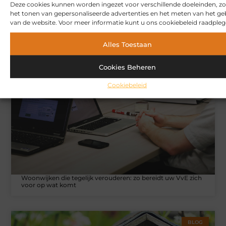
Deze cookies kunnen worden ingezet voor verschillende doeleinden, zo
het tonen van gepersonaliseerde advertenties en het meten van het ge
van de website. Voor meer informatie kunt u ons cookiebeleid raadpleg
Hoe u een webshop laat bouwen die klaar is voor
Alles Toestaan
internationale verkoop
Cookies Beheren
WONINGEN
Cookiebeleid
Woonwijken die tegelijk verouderen: zo bereidt uw VvE zich
voor op wat komt
BLOG