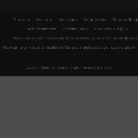
Partners
Over ons
Ons team
Uit de Media
Beroemdhed
Artikel plaatsen
Website index
Cookiebeleid (EU)
Backlinks kopen in Nederland: zo verbeter jij jouw online vindbaarh
Hoe kan je online geld verdienen? Een complete gids voor jouw digitale
www.safinafanclub.nl.
All Rights Reserved © 2025