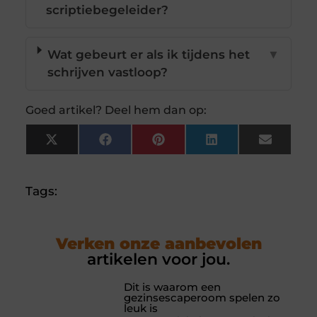
scriptiebegeleider?
Wat gebeurt er als ik tijdens het
▼
schrijven vastloop?
Goed artikel? Deel hem dan op:
X
Facebook
Pinterest
LinkedIn
Email
(Twitter)
Tags:
Verken onze aanbevolen
artikelen voor jou.
Dit is waarom een
gezinsescaperoom spelen zo
leuk is