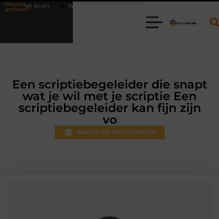
Nieuwe
Waarom online vlees bestellen steeds gewoner wordt
Aanhanger hu
artikelen
Een scriptiebegeleider die snapt
wat je wil met je scriptie Een
scriptiebegeleider kan fijn zijn
vo
BANEN EN OPLEIDINGEN